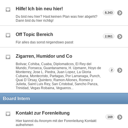
Hilfe! Ich bin neu hier!
8.343
Du bist neu hier? Hast keinen Plan was hier abgeht?
Dann bist du hier richtig!
Off Topic Bereich
2.961
Für alles das sonst nirgendswo passt
Zigarren, Humidor und Co
Bolivar, Cohiba, Cuaba, Diplomaticos, El Rey del
Mundo, Fonseca, Guantanamera, H. Upmann, Hoyo de
2
Monterrey, Jose L. Piedra, Juan Lopez, La Gloria
Cubana, Montecristo, Partagas, Por Larranaga, Punch,
Quai D`Orsay, Quintero, Ramon Allones, Romeo y
Julieta, Saint Luis Rey, San Cristobal, Sancho Panza,
Trinidad, Vegas Robaina, Vegueros...
Board Intern
Kontakt zur Forenleitung
169
Hier kannst du Anonym mit der Forenleitung Kontakt
aufnehmen