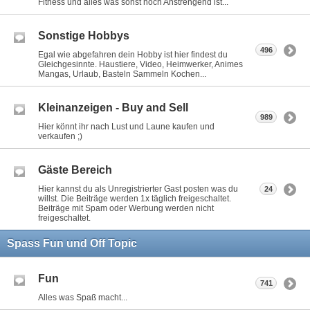
Fitness und alles was sonst noch Anstrengend ist...
Sonstige Hobbys
496
Egal wie abgefahren dein Hobby ist hier findest du
Gleichgesinnte. Haustiere, Video, Heimwerker, Animes
Mangas, Urlaub, Basteln Sammeln Kochen...
Kleinanzeigen - Buy and Sell
989
Hier könnt ihr nach Lust und Laune kaufen und
verkaufen ;)
Gäste Bereich
Hier kannst du als Unregistrierter Gast posten was du
24
willst. Die Beiträge werden 1x täglich freigeschaltet.
Beiträge mit Spam oder Werbung werden nicht
freigeschaltet.
Spass Fun und Off Topic
Fun
741
Alles was Spaß macht...