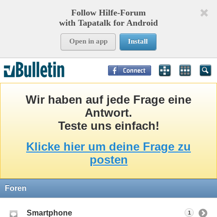
Follow Hilfe-Forum
with Tapatalk for Android
Open in app
Install
Page Time:
0,67451
seconds Memory:
9,304
KB Queries:
13
Templates:
38
Wir haben auf jede Frage eine
Antwort.
Teste uns einfach!
Klicke hier um deine Frage zu
posten
Foren
Smartphone
1