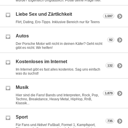
würde? Eigentlich Unglaublich. Poste deine Frage hier.
Liebe Sex und Zärtlichkeit
1.597
Flirt, Dating, Ero-Tipps. Inklusive Bereich nur für Teens
Autos
92
Der Porsche Motor will nicht in deinen Käfer? Geht nicht
gibt es nicht. Wir helfen!
Kostenloses im Internet
132
Im Internet gibt es fast alles kostenlos. Sag uns einfach
was du suchst!
Musik
1.879
Hier sind die Fans! Bands und Interpreten, Rock, Pop,
Techno, Breakdance, Heavy Metal, HipHop, RnB,
Klassik...
Sport
735
Für Fans und Aktive! Fußball, Formel 1, Kampfsport,