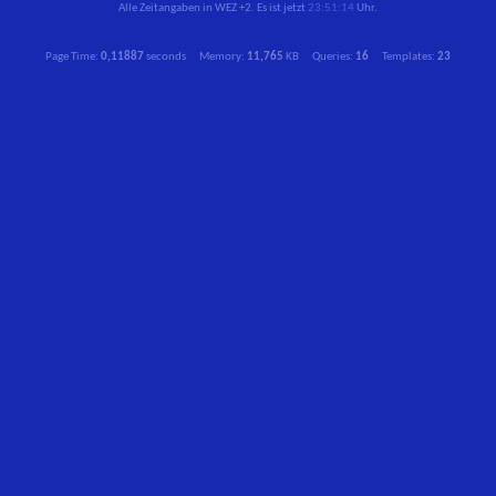
Alle Zeitangaben in WEZ +2. Es ist jetzt
23:51:14
Uhr.
Page Time:
0,11887
seconds Memory:
11,765
KB Queries:
16
Templates:
23