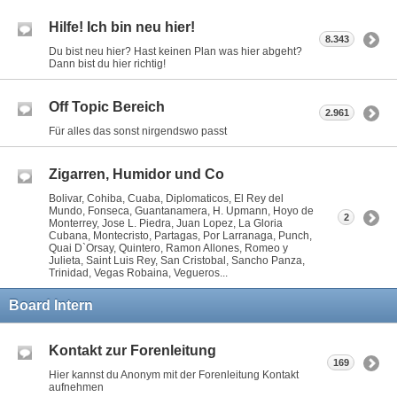
Hilfe! Ich bin neu hier!
8.343
Du bist neu hier? Hast keinen Plan was hier abgeht?
Dann bist du hier richtig!
Off Topic Bereich
2.961
Für alles das sonst nirgendswo passt
Zigarren, Humidor und Co
Bolivar, Cohiba, Cuaba, Diplomaticos, El Rey del
Mundo, Fonseca, Guantanamera, H. Upmann, Hoyo de
2
Monterrey, Jose L. Piedra, Juan Lopez, La Gloria
Cubana, Montecristo, Partagas, Por Larranaga, Punch,
Quai D`Orsay, Quintero, Ramon Allones, Romeo y
Julieta, Saint Luis Rey, San Cristobal, Sancho Panza,
Trinidad, Vegas Robaina, Vegueros...
Board Intern
Kontakt zur Forenleitung
169
Hier kannst du Anonym mit der Forenleitung Kontakt
aufnehmen