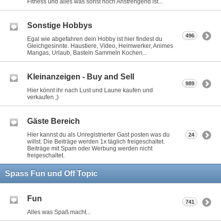
Fitness und alles was sonst noch Anstrengend ist...
Sonstige Hobbys
496
Egal wie abgefahren dein Hobby ist hier findest du
Gleichgesinnte. Haustiere, Video, Heimwerker, Animes
Mangas, Urlaub, Basteln Sammeln Kochen...
Kleinanzeigen - Buy and Sell
989
Hier könnt ihr nach Lust und Laune kaufen und
verkaufen ;)
Gäste Bereich
Hier kannst du als Unregistrierter Gast posten was du
24
willst. Die Beiträge werden 1x täglich freigeschaltet.
Beiträge mit Spam oder Werbung werden nicht
freigeschaltet.
Spass Fun und Off Topic
Fun
741
Alles was Spaß macht...