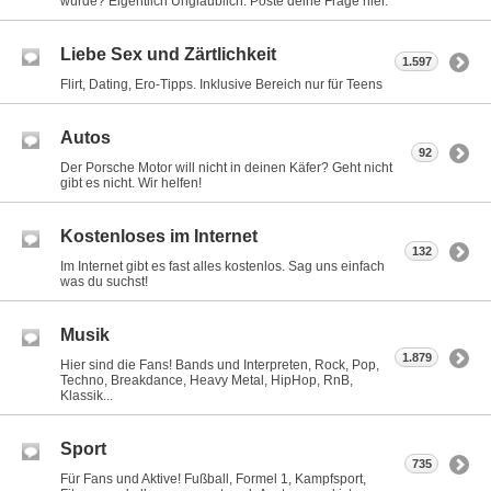
würde? Eigentlich Unglaublich. Poste deine Frage hier.
Liebe Sex und Zärtlichkeit
1.597
Flirt, Dating, Ero-Tipps. Inklusive Bereich nur für Teens
Autos
92
Der Porsche Motor will nicht in deinen Käfer? Geht nicht
gibt es nicht. Wir helfen!
Kostenloses im Internet
132
Im Internet gibt es fast alles kostenlos. Sag uns einfach
was du suchst!
Musik
1.879
Hier sind die Fans! Bands und Interpreten, Rock, Pop,
Techno, Breakdance, Heavy Metal, HipHop, RnB,
Klassik...
Sport
735
Für Fans und Aktive! Fußball, Formel 1, Kampfsport,