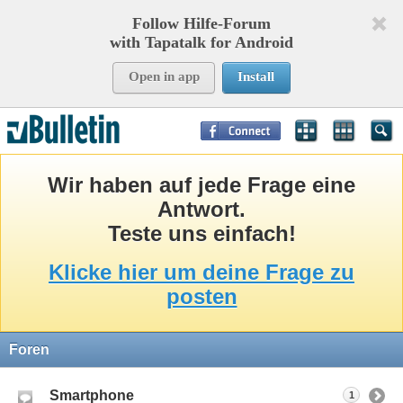
Follow Hilfe-Forum
with Tapatalk for Android
Open in app
Install
Page Time:
0,66040
seconds Memory:
9,302
KB Queries:
13
Templates:
38
Wir haben auf jede Frage eine
Antwort.
Teste uns einfach!
Klicke hier um deine Frage zu
posten
Foren
Smartphone
1