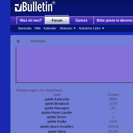
Was ist neu?
Forum
Games
Bitte poste in diese
Startseite
Hilfe
Kalender
Aktionen
Nützliche Links
Spielhalle
Platzierungen von zisselmann
Spiel
Punkte
spiele Asteroids
9880
spiele Breakout
1570
spiele Hexxagon
29
spiele Moon Lander
---
spiele Simon
7
spiele Snake
1224
spiele Space Invaders
22650
spiele Tetris
25191