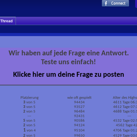
m Thread
Wir haben auf jede Frage eine Antwort.
Teste uns einfach!
Klicke hier um deine Frage zu posten
Platzierung
wie oft gespielt
Alter des High
3
von 5
94434
4611 Tage 06:
3
von 5
93527
4612 Tage 07:
2
von 5
96484
4688 Tage 01:
---
92431
---
5
von 5
90586
4532 Tage 02:
2
von 5
94124
4562 Tage 4
1
von 4
95104
4706 Tage 01:
2
von 5
99650
4529 Tage 03: