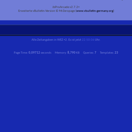
ibProArcade v2.7.2+
Erweiterte vBulletin-Version © MrZeropage (
www.vbulletin-germany.org
)
Alle Zeitangaben in WEZ +2. Es ist jetzt
22:50:06
Uhr.
Page Time:
0,09712
seconds Memory:
8,790
KB Queries:
7
Templates:
23