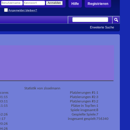
Hilfe
Registrieren
Angemeldet bleiben?
Erweiterte Suche
Statistik von zisselmann
scores
Platzierungen #1:
1
31:15
Platzierungen #2:
3
33:11
Platzierungen #3:
2
11:15
Plätze in TopTen:
1
Spiele insgesamt:
8
52:26
Gespielte Spiele:
7
2:17
insgesamt gespielt:
756340
20:26
04:26