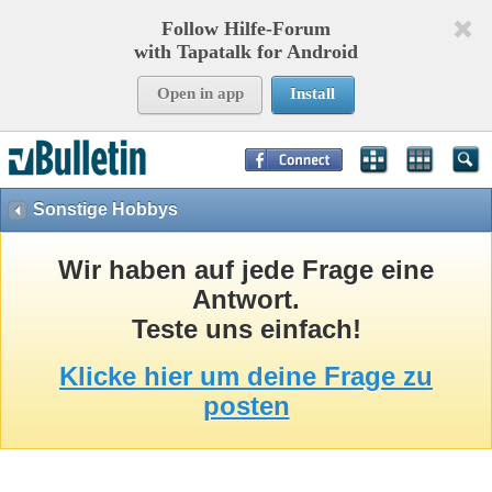
Follow Hilfe-Forum
with Tapatalk for Android
Open in app
Install
Page Time:
0,11447
seconds Memory:
8,750
KB Queries:
15
Templates:
26
Sonstige Hobbys
Wir haben auf jede Frage eine
Antwort.
Teste uns einfach!
Klicke hier um deine Frage zu
posten