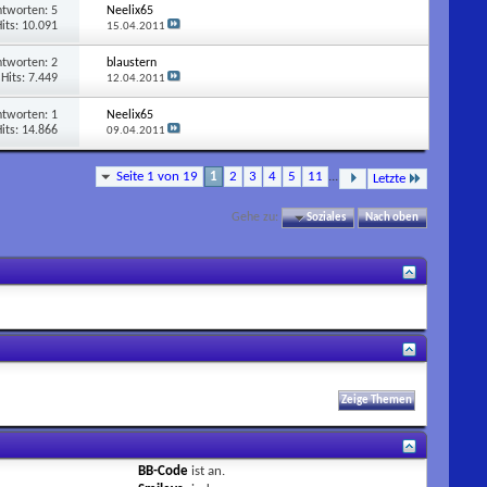
ntworten:
5
Neelix65
its: 10.091
15.04.2011
ntworten:
2
blaustern
Hits: 7.449
12.04.2011
ntworten:
1
Neelix65
its: 14.866
09.04.2011
Seite 1 von 19
1
2
3
4
5
11
...
Letzte
Gehe zu:
Soziales
Nach oben
BB-Code
ist
an
.