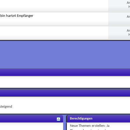
A
H
 bin hartz4 Empfänger
A
A
H
teigend
Berechtigungen
Neue Themen erstellen:
Ja