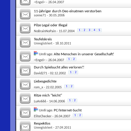
~Engel~
- 26.04.2007
11-jähriger durch Deo einatmen verstorben
sonne71
- 30.05.2006
Pilze Legal oder Illegal
1
2
3
4
5
NoBrainNoPain
- 15.07.2004
Teufelskreis
Unregistriert
- 18.10.2011
Umfrage:
Alte Menschen in unserer Gesellschaft!
1
2
~Engel~
- 26.04.2007
Durch Spielsucht alles verloren!!
1
2
David271
- 02.12.2002
Liebesgedichte
1
2
rom_x
- 22.02.2005
Ritze mich "leicht"
1
2
LuAn666
- 14.06.2006
Umfrage:
PC/Internet-Sucht
1
2
EliteChecker
- 26.04.2007
Respektlos
Unregistriert
- 27.09.2011