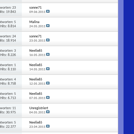
tworten:
23
sonne71
its: 19.843
09.06.2011
ntworten:
5
Malina
Hits: 8.814
24.05.2011
tworten:
24
sonne71
its: 18.914
23.05.2011
ntworten:
3
Neelix65
Hits: 8.226
16.05.2011
ntworten:
1
Neelix65
Hits: 8.110
14.05.2011
ntworten:
4
Neelix65
Hits: 8.758
12.05.2011
ntworten:
5
Neelix65
Hits: 6.713
07.05.2011
tworten:
11
Unregistriert
its: 30.975
04.05.2011
ntworten:
5
Neelix65
its: 22.377
23.04.2011