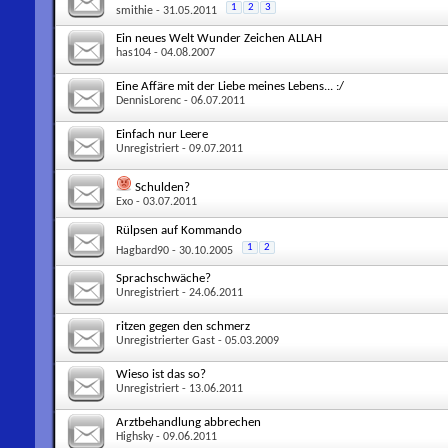
1
2
3
smithie
- 31.05.2011
Ein neues Welt Wunder Zeichen ALLAH
has104
- 04.08.2007
Eine Affäre mit der Liebe meines Lebens... :/
DennisLorenc
- 06.07.2011
Einfach nur Leere
Unregistriert
- 09.07.2011
Schulden?
Exo
- 03.07.2011
Rülpsen auf Kommando
1
2
Hagbard90
- 30.10.2005
Sprachschwäche?
Unregistriert
- 24.06.2011
ritzen gegen den schmerz
Unregistrierter Gast
- 05.03.2009
Wieso ist das so?
Unregistriert
- 13.06.2011
Arztbehandlung abbrechen
Highsky
- 09.06.2011