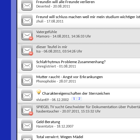
Freundin will alle Freunde verlieren
Deserted
- 20.08.2011
Freund will schluss machen weil mir mein studium wichtiger ist 
zhuli
- 17.08.2011
Vatergefühle
Mamoro
- 14.08.2011, 14:36:33 Uhr
dieser Teufel in mir
Isa
- 06.08.2011, 03:54:26 Uhr
Schlafrhytmus Probleme Zusammenhang?
Unregistriert
- 01.08.2011
Mutter raucht - Angst vor Erkrankungen
Phonophobie
- 28.07.2011
Charaktereigenschaften der Sternzeichen
1
2
vivian69
- 06.12.2002
SPIEGEL TV sucht Geschwister für Dokumentation über Pubertä
haubentaucher
- 20.07.2011, 15:15:32 Uhr
Geld-Beratung
Hasentatze
- 18.12.2007
Total verwirrt. Wegen Mädel