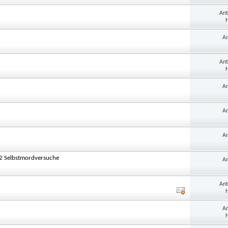
An
H
A
An
H
A
A
A
u. 2 Selbstmordversuche
A
An
H
A
H