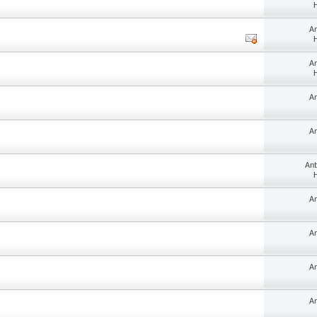
H
A
H
A
H
A
A
An
H
A
A
A
A