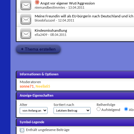
Angst vor eigener Wut/Aggression
niemandbestimmtes
- 13.04.2011
Meine Freundin will als EU-bürgerin nach Deutschland und ich
bloodofazazel
- 12.04.2011
Kindesmisshandlung
ella2409
- 08.04.2011
+
Thema erstellen
Informationen & Optionen
Moderatoren
sonne71
,
Neelix65
Anzeige-Eigenschaften
Alter
Sortiert nach
Reihenfolge
Aufsteigend
Abs
Symbol-Legende
Enthält ungelesene Beiträge