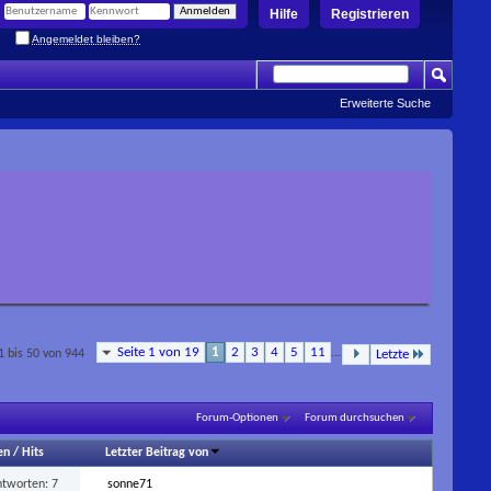
Hilfe
Registrieren
Angemeldet bleiben?
Erweiterte Suche
Seite 1 von 19
1
2
3
4
5
11
...
 bis 50 von 944
Letzte
Forum-Optionen
Forum durchsuchen
en
/
Hits
Letzter Beitrag von
ntworten:
7
sonne71