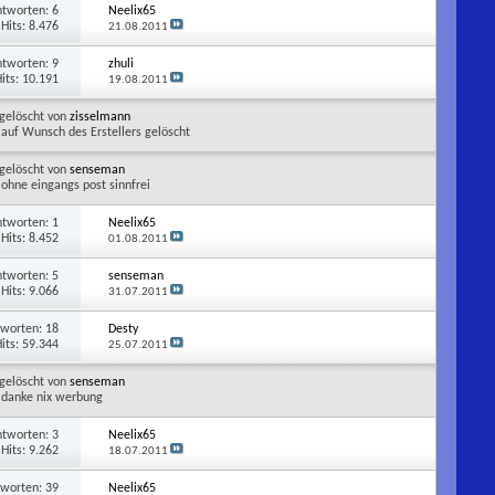
ntworten:
6
Neelix65
Hits: 8.476
21.08.2011
ntworten:
9
zhuli
its: 10.191
19.08.2011
gelöscht von
zisselmann
auf Wunsch des Erstellers gelöscht
gelöscht von
senseman
ohne eingangs post sinnfrei
ntworten:
1
Neelix65
Hits: 8.452
01.08.2011
ntworten:
5
senseman
Hits: 9.066
31.07.2011
tworten:
18
Desty
its: 59.344
25.07.2011
gelöscht von
senseman
danke nix werbung
ntworten:
3
Neelix65
Hits: 9.262
18.07.2011
tworten:
39
Neelix65