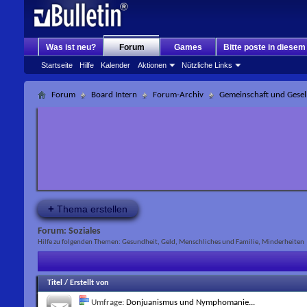
Was ist neu?
Forum
Games
Bitte poste in diese
Startseite
Hilfe
Kalender
Aktionen
Nützliche Links
Forum
Board Intern
Forum-Archiv
Gemeinschaft und Gesel
+
Thema erstellen
Forum:
Soziales
Hilfe zu folgenden Themen: Gesundheit, Geld, Menschliches und Familie, Minderheiten
Titel
/
Erstellt von
Umfrage:
Donjuanismus und Nymphomanie...