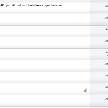
 Bürgschaft und wird trotzdem rausgeschmissen
A
A
A
A
A
H
A
A
A
A