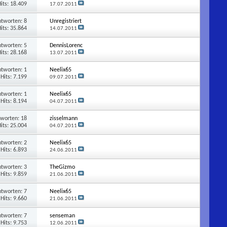
its: 18.409
17.07.2011
ntworten:
8
Unregistriert
its: 35.864
14.07.2011
ntworten:
5
DennisLorenc
its: 28.168
13.07.2011
ntworten:
1
Neelix65
Hits: 7.199
09.07.2011
ntworten:
1
Neelix65
Hits: 8.194
04.07.2011
tworten:
18
zisselmann
its: 25.004
04.07.2011
ntworten:
2
Neelix65
Hits: 6.893
24.06.2011
ntworten:
3
TheGizmo
Hits: 9.859
21.06.2011
ntworten:
7
Neelix65
Hits: 9.660
21.06.2011
ntworten:
7
senseman
Hits: 9.753
12.06.2011