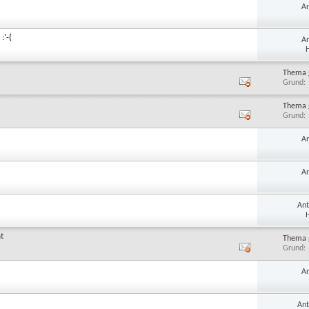
A
:'-(
A
H
Thema 
Grund
Thema 
Grund
A
A
An
H
t
Thema 
Grund
A
An