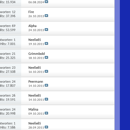
its: 15.934
06.08.2024
tworten:
12
Fire
its: 37.396
26.10.2013
tworten:
69
Alpha
its: 53.599
24.10.2013
ntworten:
1
Neelix65
Hits: 7.001
19.10.2011
tworten:
21
Grimmbold
its: 25.325
18.10.2011
tworten:
23
Neelix65
its: 27.508
16.10.2011
tworten:
24
Peermann
its: 17.807
14.10.2011
tworten:
26
Neelix65
its: 19.591
14.10.2011
tworten:
24
Malina
its: 20.998
09.10.2011
ntworten:
1
Neelix65
Hits: 7.586
28.09.2011