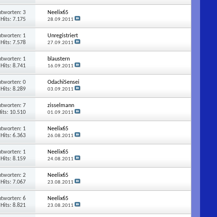
ntworten:
3
Neelix65
Hits: 7.175
28.09.2011
ntworten:
1
Unregistriert
Hits: 7.578
27.09.2011
ntworten:
1
blaustern
Hits: 8.741
16.09.2011
ntworten:
0
OdachiSensei
Hits: 8.289
03.09.2011
ntworten:
7
zisselmann
its: 10.510
01.09.2011
ntworten:
1
Neelix65
Hits: 6.363
26.08.2011
ntworten:
1
Neelix65
Hits: 8.159
24.08.2011
ntworten:
2
Neelix65
Hits: 7.067
23.08.2011
ntworten:
6
Neelix65
Hits: 8.821
23.08.2011