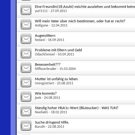
Eine Freundin(18,Azubi) möchte ausziehen und bekommt keine
yuri1111
- 27.09.2011
Will mein Vater über mich bestimmen, oder hat er recht?
Antigone
- 12.04.2011
Augenzittern
hedani
- 16.09.2011
Probleme mit Eltern und Geld
OdachiSensei
- 03.09.2011
Besessenheit???
hilfloserbruder
- 15.03.2004
Mutter ist unfähig zu leben
Unregistriert
- 25.08.2011
Wie kommts?
jeek
- 24.08.2011
Ständig hoher HbA1c-Wert (Blutzucker) - WAS TUN?
Neelix65
- 18.02.2011
Suche dringend Hilfe.
Baruth
- 22.08.2011