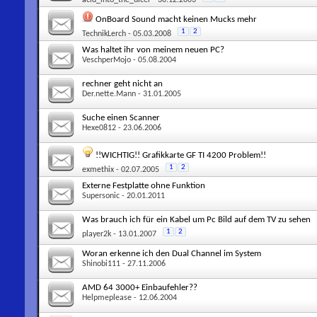
OnBoard Sound macht keinen Mucks mehr
1
2
TechnikLerch
- 05.03.2008
Was haltet ihr von meinem neuen PC?
VeschperMojo
- 05.08.2004
rechner geht nicht an
Der.nette.Mann
- 31.01.2005
Suche einen Scanner
Hexe0812
- 23.06.2006
!!WICHTIG!! Grafikkarte GF TI 4200 Problem!!
1
2
exmethix
- 02.07.2005
Externe Festplatte ohne Funktion
Supersonic
- 20.01.2011
Was brauch ich für ein Kabel um Pc Bild auf dem TV zu sehen
1
2
player2k
- 13.01.2007
Woran erkenne ich den Dual Channel im System
Shinobi111
- 27.11.2006
AMD 64 3000+ Einbaufehler??
Helpmeplease
- 12.06.2004