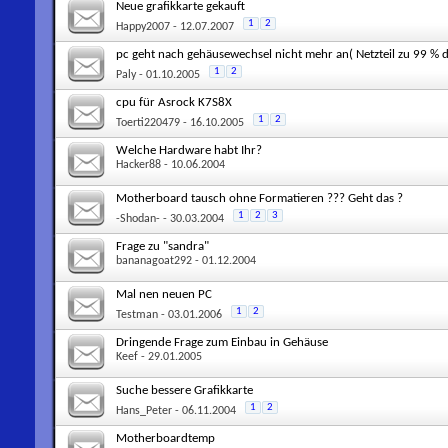
Neue grafikkarte gekauft
1
2
Happy2007
- 12.07.2007
pc geht nach gehäusewechsel nicht mehr an( Netzteil zu 99 % d
1
2
Paly
- 01.10.2005
cpu für Asrock K7S8X
1
2
Toerti220479
- 16.10.2005
Welche Hardware habt Ihr?
Hacker88
- 10.06.2004
Motherboard tausch ohne Formatieren ??? Geht das ?
1
2
3
-Shodan-
- 30.03.2004
Frage zu "sandra"
bananagoat292
- 01.12.2004
Mal nen neuen PC
1
2
Testman
- 03.01.2006
Dringende Frage zum Einbau in Gehäuse
Keef
- 29.01.2005
Suche bessere Grafikkarte
1
2
Hans_Peter
- 06.11.2004
Motherboardtemp