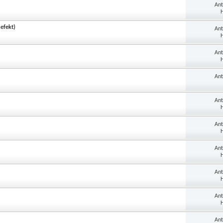
An
H
efekt)
An
H
An
H
An
An
H
An
H
An
H
An
H
An
H
An