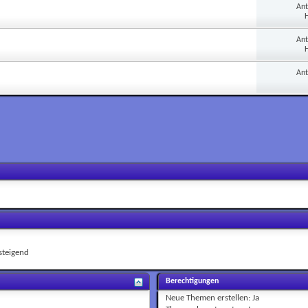
An
H
An
H
An
teigend
Berechtigungen
Neue Themen erstellen:
Ja