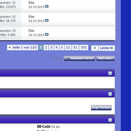
tworten:
15
Fire
its: 13.073
26.10.2013
tworten:
12
Fire
its: 16.719
26.10.2013
tworten:
13
Fire
Hits: 9.465
26.10.2013
Seite 1 von 133
1
2
3
4
5
11
51
101
...
Letzte
Gehe zu:
Hardware Forum
Nach oben
BB-Code
ist
an
.