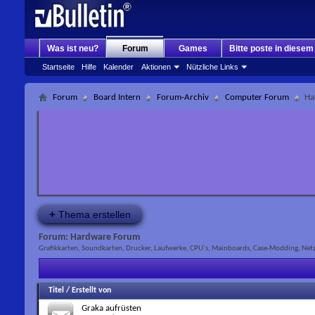
Was ist neu?
Forum
Games
Bitte poste in diese
Startseite
Hilfe
Kalender
Aktionen
Nützliche Links
Forum
Board Intern
Forum-Archiv
Computer Forum
Ha
+
Thema erstellen
Forum:
Hardware Forum
Grafikkarten, Soundkarten, Drucker, Laufwerke, CPU´s, Mainboards, Case-Modding, Netzw
Titel
/
Erstellt von
Graka aufrüsten