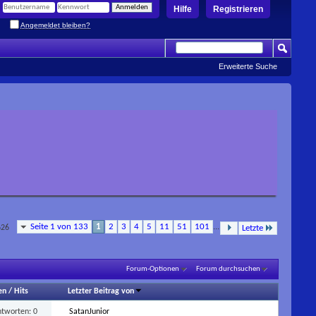
Hilfe
Registrieren
Angemeldet bleiben?
Erweiterte Suche
Seite 1 von 133
1
2
3
4
5
11
51
101
...
626
Letzte
Forum-Optionen
Forum durchsuchen
en
/
Hits
Letzter Beitrag von
ntworten:
0
SatanJunior