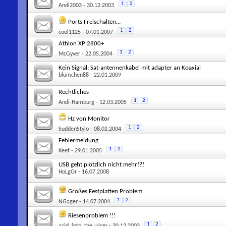
1
2
Andi2003
- 30.12.2003
Ports Freischalten...
1
2
cool1125
- 07.01.2007
Athlon XP 2800+
1
2
McGyver
- 22.05.2004
Kein Signal: Sat-antennenkabel mit adapter an Koaxial
blümchen88
- 22.01.2009
Rechtliches
1
2
Andi-Hamburg
- 12.03.2005
Hz von Monitor
1
2
SuddenStylo
- 08.02.2004
Fehlermeldung
1
2
Keef
- 29.01.2005
USB geht plötzlich nicht mehr!?!
HoLgOr
- 16.07.2008
Großes Festplatten Problem
1
2
NGager
- 14.07.2004
Riesenproblem !!!
1
2
acid_into_the_ulcer
- 30.12.2003