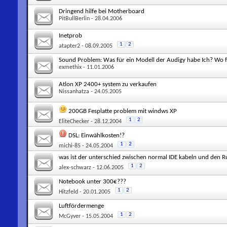
Dringend hilfe bei Motherboard
PitBullBerlin
- 28.04.2006
Inetprob
1
2
atapter2
- 08.09.2005
Sound Problem: Was für ein Modell der Audigy habe Ich? Wo f
exmethix
- 11.01.2006
Atlon XP 2400+ system zu verkaufen
Nissanhatza
- 24.05.2005
200GB Fesplatte problem mit windws XP
1
2
EliteChecker
- 28.12.2004
DSL: Einwählkosten!?
1
2
michi-85
- 24.05.2004
was ist der unterschied zwischen normal IDE kabeln und den 
1
2
alex-schwarz
- 12.06.2005
Notebook unter 300€???
1
2
Hitzfeld
- 20.01.2005
Luftfördermenge
1
2
McGyver
- 15.05.2004