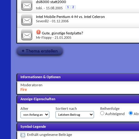
dsl6000 statt2000
1
2
tobi.
- 15.08.2005
Intel Mobile Pentium 4-M vs. Intel Celeron
Seven82
- 01.12.2006
Gute, günstige festplatte?
Mr-Floppy
- 21.01.2005
+
Thema erstellen
Informationen & Optionen
Moderatoren
Fire
Anzeige-Eigenschaften
Alter
Sortiert nach
Reihenfolge
Aufsteigend
Abs
Symbol-Legende
Enthält ungelesene Beiträge