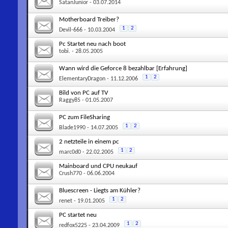
SatanJunior
- 03.07.2014
Motherboard Treiber?
1
2
Devil-666
- 10.03.2004
Pc Startet neu nach boot
tobi.
- 28.05.2005
Wann wird die Geforce 8 bezahlbar [Erfahrung]
1
2
ElementaryDragon
- 11.12.2006
Bild von PC auf TV
Raggy85
- 01.05.2007
PC zum FileSharing
1
2
Blade1990
- 14.07.2005
2 netzteile in einem pc
1
2
marc0d0
- 22.02.2005
Mainboard und CPU neukauf
Crush770
- 06.06.2004
Bluescreen - Liegts am Kühler?
1
2
renet
- 19.01.2005
PC startet neu
1
2
redfox5225
- 23.04.2009