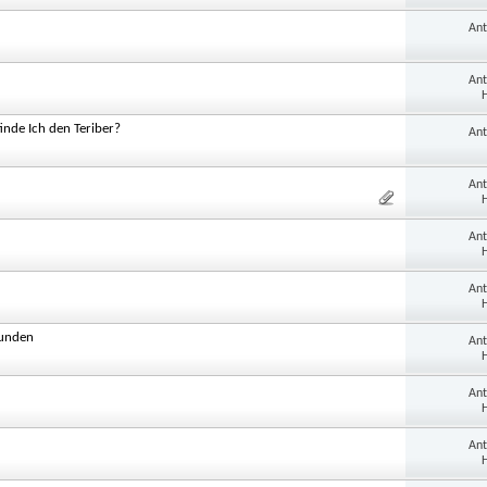
An
An
H
inde Ich den Teriber?
An
An
H
An
H
An
H
Runden
An
H
An
H
An
H