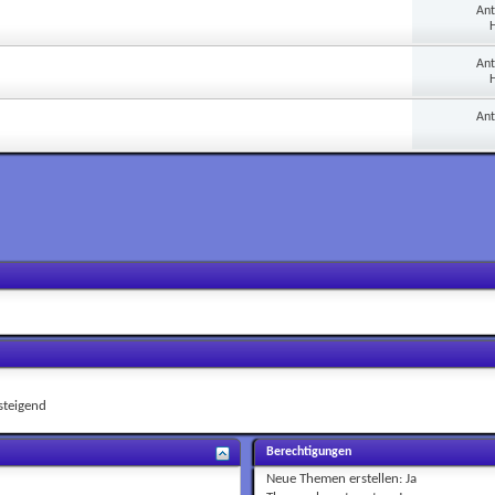
An
H
An
H
An
teigend
Berechtigungen
Neue Themen erstellen:
Ja