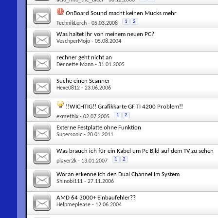
OnBoard Sound macht keinen Mucks mehr
1
2
TechnikLerch
- 05.03.2008
Was haltet ihr von meinem neuen PC?
VeschperMojo
- 05.08.2004
rechner geht nicht an
Der.nette.Mann
- 31.01.2005
Suche einen Scanner
Hexe0812
- 23.06.2006
!!WICHTIG!! Grafikkarte GF TI 4200 Problem!!
1
2
exmethix
- 02.07.2005
Externe Festplatte ohne Funktion
Supersonic
- 20.01.2011
Was brauch ich für ein Kabel um Pc Bild auf dem TV zu sehen
1
2
player2k
- 13.01.2007
Woran erkenne ich den Dual Channel im System
Shinobi111
- 27.11.2006
AMD 64 3000+ Einbaufehler??
Helpmeplease
- 12.06.2004