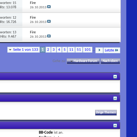
tworten:
15
Fire
its: 13.078
26.10.2013
tworten:
12
Fire
its: 16.726
26.10.2013
tworten:
13
Fire
Hits: 9.467
26.10.2013
Seite 1 von 133
1
2
3
4
5
11
51
101
...
Letzte
Gehe zu:
Hardware Forum
Nach oben
BB-Code
ist
an
.