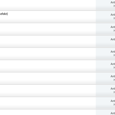
An
H
efekt)
An
H
An
H
An
An
H
An
H
An
H
An
H
An
H
An