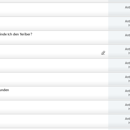
An
An
H
inde Ich den Teriber?
An
An
H
An
H
An
H
Runden
An
H
An
H
An
H