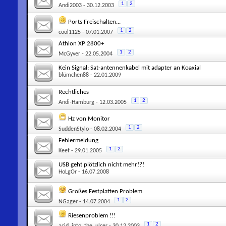
1
2
Andi2003
- 30.12.2003
Ports Freischalten...
1
2
cool1125
- 07.01.2007
Athlon XP 2800+
1
2
McGyver
- 22.05.2004
Kein Signal: Sat-antennenkabel mit adapter an Koaxial
blümchen88
- 22.01.2009
Rechtliches
1
2
Andi-Hamburg
- 12.03.2005
Hz von Monitor
1
2
SuddenStylo
- 08.02.2004
Fehlermeldung
1
2
Keef
- 29.01.2005
USB geht plötzlich nicht mehr!?!
HoLgOr
- 16.07.2008
Großes Festplatten Problem
1
2
NGager
- 14.07.2004
Riesenproblem !!!
1
2
acid_into_the_ulcer
- 30.12.2003