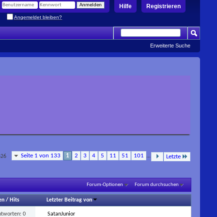
Hilfe
Registrieren
Angemeldet bleiben?
Erweiterte Suche
Seite 1 von 133
1
2
3
4
5
11
51
101
...
626
Letzte
Forum-Optionen
Forum durchsuchen
en
/
Hits
Letzter Beitrag von
ntworten:
0
SatanJunior