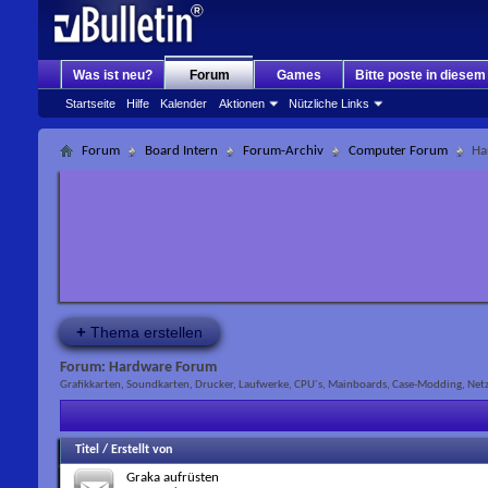
Was ist neu?
Forum
Games
Bitte poste in diese
Startseite
Hilfe
Kalender
Aktionen
Nützliche Links
Forum
Board Intern
Forum-Archiv
Computer Forum
Ha
+
Thema erstellen
Forum:
Hardware Forum
Grafikkarten, Soundkarten, Drucker, Laufwerke, CPU´s, Mainboards, Case-Modding, Netzw
Titel
/
Erstellt von
Graka aufrüsten