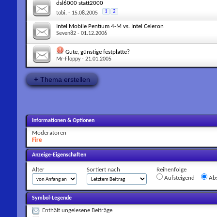
dsl6000 statt2000
1
2
tobi.
- 15.08.2005
Intel Mobile Pentium 4-M vs. Intel Celeron
Seven82
- 01.12.2006
Gute, günstige festplatte?
Mr-Floppy
- 21.01.2005
+
Thema erstellen
Informationen & Optionen
Moderatoren
Fire
Anzeige-Eigenschaften
Alter
Sortiert nach
Reihenfolge
Aufsteigend
Abs
Symbol-Legende
Enthält ungelesene Beiträge