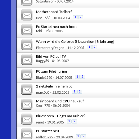
SatanJunior
- 03.07.2014
Motherboard Treiber?
1
2
Devil-666
- 10.03.2004
Pc Startet neu nach boot
tobi.
- 28.05.2005
Wann wird die Geforce 8 bezahlbar [Erfahrung]
1
2
ElementaryDragon
- 11.12.2006
Bild von PC auf TV
Raggy85
- 01.05.2007
PC zum FileSharing
1
2
Blade1990
- 14.07.2005
2 netzteile in einem pc
1
2
marc0d0
- 22.02.2005
Mainboard und CPU neukauf
Crush770
- 06.06.2004
Bluescreen - Liegts am Kühler?
1
2
renet
- 19.01.2005
PC startet neu
1
2
redfox5225
- 23.04.2009