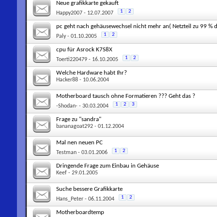
Neue grafikkarte gekauft
1
2
Happy2007
- 12.07.2007
pc geht nach gehäusewechsel nicht mehr an( Netzteil zu 99 % d
1
2
Paly
- 01.10.2005
cpu für Asrock K7S8X
1
2
Toerti220479
- 16.10.2005
Welche Hardware habt Ihr?
Hacker88
- 10.06.2004
Motherboard tausch ohne Formatieren ??? Geht das ?
1
2
3
-Shodan-
- 30.03.2004
Frage zu "sandra"
bananagoat292
- 01.12.2004
Mal nen neuen PC
1
2
Testman
- 03.01.2006
Dringende Frage zum Einbau in Gehäuse
Keef
- 29.01.2005
Suche bessere Grafikkarte
1
2
Hans_Peter
- 06.11.2004
Motherboardtemp