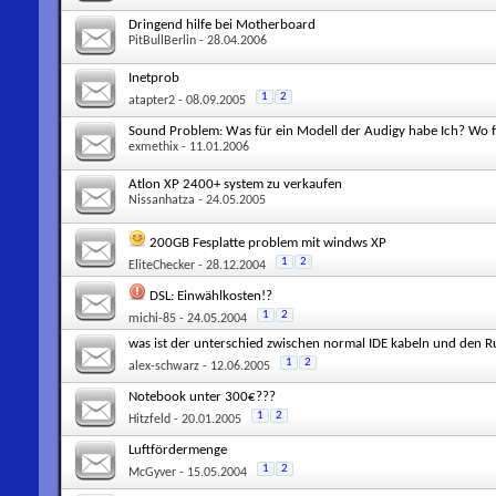
Dringend hilfe bei Motherboard
PitBullBerlin
- 28.04.2006
Inetprob
1
2
atapter2
- 08.09.2005
Sound Problem: Was für ein Modell der Audigy habe Ich? Wo f
exmethix
- 11.01.2006
Atlon XP 2400+ system zu verkaufen
Nissanhatza
- 24.05.2005
200GB Fesplatte problem mit windws XP
1
2
EliteChecker
- 28.12.2004
DSL: Einwählkosten!?
1
2
michi-85
- 24.05.2004
was ist der unterschied zwischen normal IDE kabeln und den 
1
2
alex-schwarz
- 12.06.2005
Notebook unter 300€???
1
2
Hitzfeld
- 20.01.2005
Luftfördermenge
1
2
McGyver
- 15.05.2004