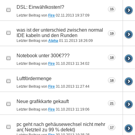
DSL: Einwählkosten!?
15
Letzter Beitrag von
Fire
02.11.2013
19:37:09
was ist der unterschied zwischen normal
19
IDE kabeln und den Runden
Letzter Beitrag von
Alpha
01.11.2013
18:26:09
Notebook unter 300€???
18
Letzter Beitrag von
Fire
31.10.2013
11:34:02
Luftfördermenge
18
Letzter Beitrag von
Fire
31.10.2013
11:27:44
Neue grafikkarte gekauft
21
Letzter Beitrag von
Fire
31.10.2013
11:19:06
pc geht nach gehäusewechsel nicht mehr
17
an( Netzteil zu 99 % defekt)
Letzter Beitrag von
Fire
30.10.2013
19:35:25