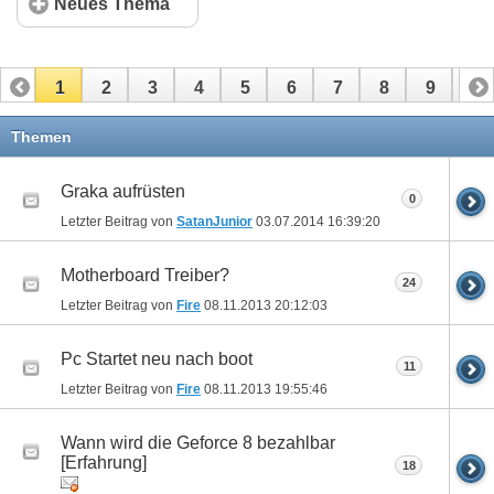
Neues Thema
1
2
3
4
5
6
7
8
9
10
11
12
13
14
15
16
17
Themen
Graka aufrüsten
0
Letzter Beitrag von
SatanJunior
03.07.2014
16:39:20
Motherboard Treiber?
24
Letzter Beitrag von
Fire
08.11.2013
20:12:03
Pc Startet neu nach boot
11
Letzter Beitrag von
Fire
08.11.2013
19:55:46
Wann wird die Geforce 8 bezahlbar
[Erfahrung]
18