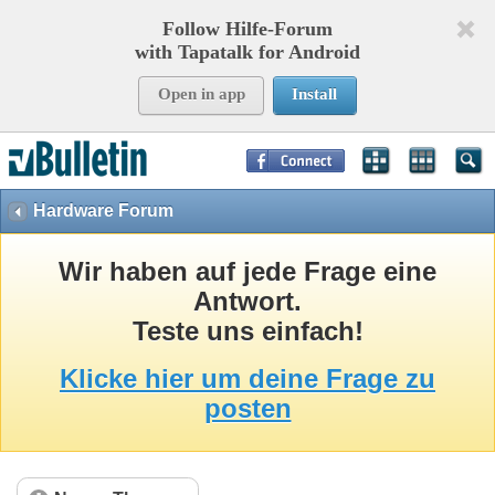
Follow Hilfe-Forum
with Tapatalk for Android
Open in app
Install
Page Time:
0,60732
seconds Memory:
8,938
KB Queries:
15
Templates:
34
Hardware Forum
Wir haben auf jede Frage eine
Antwort.
Teste uns einfach!
Klicke hier um deine Frage zu
posten