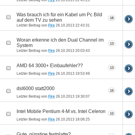
Letzter Beitrag von
Fire
26.10.2013
22:45:23
Was brauch ich für ein Kabel um Pc Bild
18
auf dem TV zu sehen
Letzter Beitrag von
Fire
26.10.2013
22:43:31
Woran erkenne ich den Dual Channel im
13
System
Letzter Beitrag von
Fire
26.10.2013
20:03:43
AMD 64 3000+ Einbaufehler??
13
Letzter Beitrag von
Fire
26.10.2013
19:53:49
dsl6000 statt2000
15
Letzter Beitrag von
Fire
26.10.2013
19:30:07
Intel Mobile Pentium 4-M vs. Intel Celeron
12
Letzter Beitrag von
Fire
26.10.2013
18:08:25
Gute, günstige festplatte?