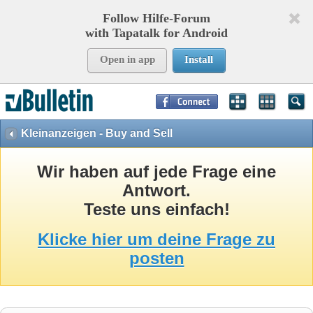
Follow Hilfe-Forum
with Tapatalk for Android
Open in app
Install
Page Time:
0,08273
seconds Memory:
8,774
KB Queries:
15
Templates:
29
Kleinanzeigen - Buy and Sell
Wir haben auf jede Frage eine
Antwort.
Teste uns einfach!
Klicke hier um deine Frage zu
posten