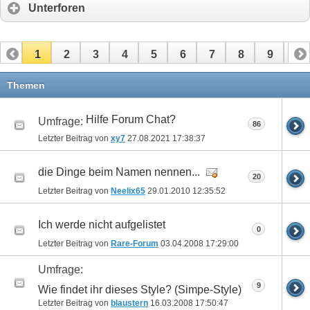
Unterforen
1
2
3
4
5
6
7
8
9
10
11
12
13
14
15
16
17
Themen
Hilfe Forum Chat?
Umfrage:
86
Letzter Beitrag von
xy7
27.08.2021
17:38:37
die Dinge beim Namen nennen...
20
Letzter Beitrag von
Neelix65
29.01.2010
12:35:52
Ich werde nicht aufgelistet
0
Letzter Beitrag von
Rare-Forum
03.04.2008
17:29:00
Umfrage:
9
Wie findet ihr dieses Style? (Simpe-Style)
Letzter Beitrag von
blaustern
16.03.2008
17:50:47