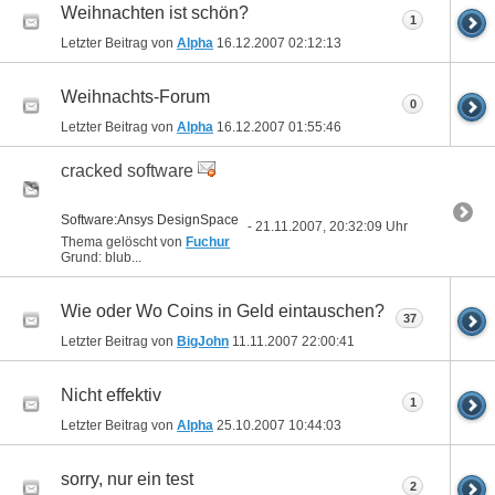
Weihnachten ist schön?
1
Letzter Beitrag von
Alpha
16.12.2007
02:12:13
Weihnachts-Forum
0
Letzter Beitrag von
Alpha
16.12.2007
01:55:46
cracked software
Software:Ansys DesignSpace
- 21.11.2007, 20:32:09 Uhr
Thema gelöscht von
Fuchur
Grund: blub...
Wie oder Wo Coins in Geld eintauschen?
37
Letzter Beitrag von
BigJohn
11.11.2007
22:00:41
Nicht effektiv
1
Letzter Beitrag von
Alpha
25.10.2007
10:44:03
sorry, nur ein test
2