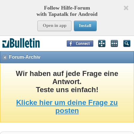
Follow Hilfe-Forum
with Tapatalk for Android
Open in app
Install
Page Time:
0,22014
seconds Memory:
9,043
KB Queries:
15
Templates:
40
Forum-Archiv
Wir haben auf jede Frage eine
Antwort.
Teste uns einfach!
Klicke hier um deine Frage zu
posten