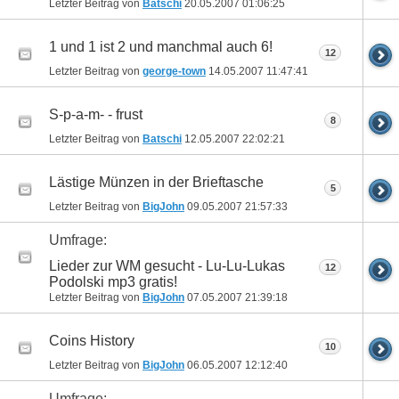
Letzter Beitrag von
Batschi
20.05.2007
01:06:25
1 und 1 ist 2 und manchmal auch 6!
12
Letzter Beitrag von
george-town
14.05.2007
11:47:41
S-p-a-m- - frust
8
Letzter Beitrag von
Batschi
12.05.2007
22:02:21
Lästige Münzen in der Brieftasche
5
Letzter Beitrag von
BigJohn
09.05.2007
21:57:33
Umfrage:
Lieder zur WM gesucht - Lu-Lu-Lukas
12
Podolski mp3 gratis!
Letzter Beitrag von
BigJohn
07.05.2007
21:39:18
Coins History
10
Letzter Beitrag von
BigJohn
06.05.2007
12:12:40
Umfrage: