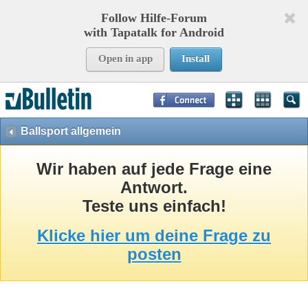
Follow Hilfe-Forum
with Tapatalk for Android
Open in app
Install
Page Time:
0,07538
seconds Memory:
8,751
KB Queries:
15
Templates:
26
Ballsport allgemein
Wir haben auf jede Frage eine
Antwort.
Teste uns einfach!
Klicke hier um deine Frage zu
posten