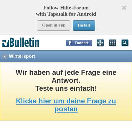
Follow Hilfe-Forum
with Tapatalk for Android
Open in app
Install
Page Time:
0,08228
seconds Memory:
8,751
KB Queries:
15
Templates:
26
Wintersport
Wir haben auf jede Frage eine
Antwort.
Teste uns einfach!
Klicke hier um deine Frage zu
posten