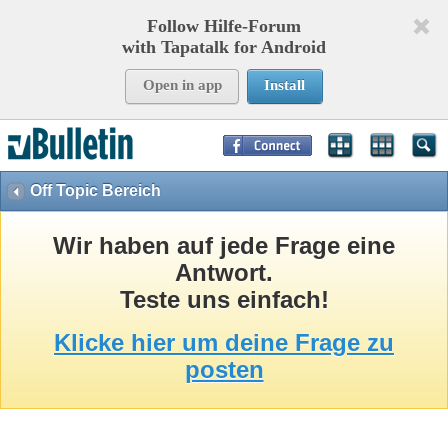
Follow Hilfe-Forum
with Tapatalk for Android
Open in app
Install
Page Time:
0,08219
seconds Memory:
8,749
KB Queries:
15
Templates:
26
Off Topic Bereich
Wir haben auf jede Frage eine
Antwort.
Teste uns einfach!
Klicke hier um deine Frage zu
posten