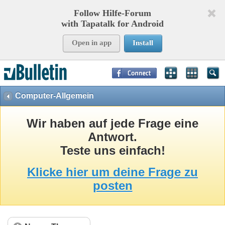
Follow Hilfe-Forum
with Tapatalk for Android
Open in app
Install
Page Time:
0,46885
seconds Memory:
8,946
KB Queries:
15
Templates:
37
Computer-Allgemein
Wir haben auf jede Frage eine
Antwort.
Teste uns einfach!
Klicke hier um deine Frage zu
posten