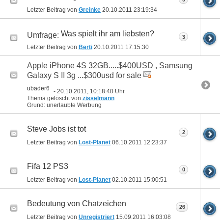
Letzter Beitrag von
Greinke
20.10.2011
23:19:34
Was spielt ihr am liebsten?
Umfrage:
3
Letzter Beitrag von
Berti
20.10.2011
17:15:30
Apple iPhone 4S 32GB.....$400USD , Samsung
Galaxy S II 3g ...$300usd for sale
ubader6
- 20.10.2011, 10:18:40 Uhr
Thema gelöscht von
zisselmann
Grund: unerlaubte Werbung
Steve Jobs ist tot
2
Letzter Beitrag von
Lost-Planet
06.10.2011
12:23:37
Fifa 12 PS3
0
Letzter Beitrag von
Lost-Planet
02.10.2011
15:00:51
Bedeutung von Chatzeichen
26
Letzter Beitrag von
Unregistriert
15.09.2011
16:03:08