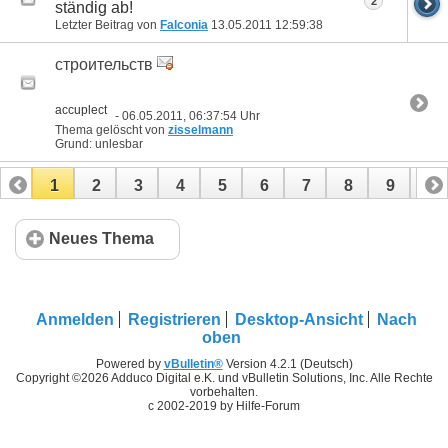
2
ständig ab!
Letzter Beitrag von
Falconia
13.05.2011
12:59:38
строительств
accuplect
- 06.05.2011, 06:37:54 Uhr
Thema gelöscht von
zisselmann
Grund: unlesbar
1
2
3
4
5
6
7
8
9
10
11
12
13
14
15
16
17
Neues Thema
Anmelden
Registrieren
Desktop-Ansicht
Nach
oben
Powered by
vBulletin®
Version 4.2.1 (Deutsch)
Copyright ©2026 Adduco Digital e.K. und vBulletin Solutions, Inc. Alle Rechte
vorbehalten.
c 2002-2019 by Hilfe-Forum