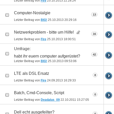
Letzter Beitrag von
Fire
25.10.2013
22:28:24
Computer-Nostalgie
13
Letzter Beitrag von
BIG!
25.10.2013
20:29:16
Netzwerkproblem - bitte um Hilfe!
16
Letzter Beitrag von
Fire
25.10.2013
18:00:51
Umfrage:
42
habt ihr euern computer aufgerüstet?
Letzter Beitrag von
BIG!
25.10.2013
09:53:06
LTE als DSL Ersatz
8
Letzter Beitrag von
Fire
24.09.2013
16:29:33
Batch, Cmd-Console, Script
0
Letzter Beitrag von
Deadalus_09
22.10.2011
15:27:05
Dell echt ausgefeilter?
0