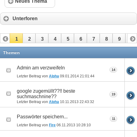
Neues Thema
Unterforen
1
2
3
4
5
6
7
8
9
10
11
12
13
14
15
16
17
Themen
Admin am verzweifeln
14
Letzter Beitrag von
Alpha
09.01.2014
21:01:44
google zugemüllt??!! beste
19
suchmaschnine??
Letzter Beitrag von
Alpha
10.11.2013
22:43:32
Passwörter speichern...
11
Letzter Beitrag von
Fire
06.11.2013
10:28:10