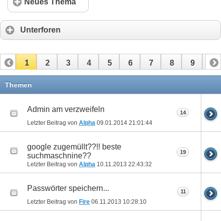
Neues Thema
Unterforen
1
2
3
4
5
6
7
8
9
10
11
12
13
14
15
16
17
Themen
Admin am verzweifeln
14
Letzter Beitrag von
Alpha
09.01.2014
21:01:44
google zugemüllt??!! beste
19
suchmaschnine??
Letzter Beitrag von
Alpha
10.11.2013
22:43:32
Passwörter speichern...
11
Letzter Beitrag von
Fire
06.11.2013
10:28:10