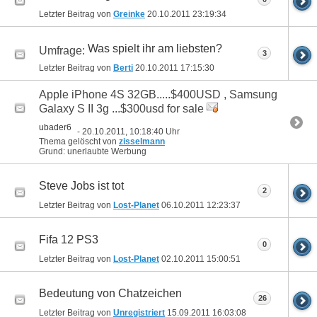
Letzter Beitrag von
Greinke
20.10.2011
23:19:34
Was spielt ihr am liebsten?
Umfrage:
3
Letzter Beitrag von
Berti
20.10.2011
17:15:30
Apple iPhone 4S 32GB.....$400USD , Samsung
Galaxy S II 3g ...$300usd for sale
ubader6
- 20.10.2011, 10:18:40 Uhr
Thema gelöscht von
zisselmann
Grund: unerlaubte Werbung
Steve Jobs ist tot
2
Letzter Beitrag von
Lost-Planet
06.10.2011
12:23:37
Fifa 12 PS3
0
Letzter Beitrag von
Lost-Planet
02.10.2011
15:00:51
Bedeutung von Chatzeichen
26
Letzter Beitrag von
Unregistriert
15.09.2011
16:03:08