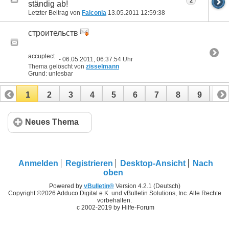
2
ständig ab!
Letzter Beitrag von
Falconia
13.05.2011
12:59:38
строительств
accuplect
- 06.05.2011, 06:37:54 Uhr
Thema gelöscht von
zisselmann
Grund: unlesbar
1
2
3
4
5
6
7
8
9
10
11
12
13
14
15
16
17
Neues Thema
Anmelden
Registrieren
Desktop-Ansicht
Nach
oben
Powered by
vBulletin®
Version 4.2.1 (Deutsch)
Copyright ©2026 Adduco Digital e.K. und vBulletin Solutions, Inc. Alle Rechte
vorbehalten.
c 2002-2019 by Hilfe-Forum