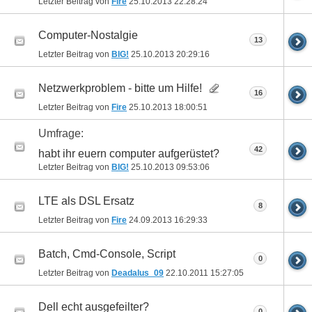
Letzter Beitrag von
Fire
25.10.2013
22:28:24
Computer-Nostalgie
13
Letzter Beitrag von
BIG!
25.10.2013
20:29:16
Netzwerkproblem - bitte um Hilfe!
16
Letzter Beitrag von
Fire
25.10.2013
18:00:51
Umfrage:
42
habt ihr euern computer aufgerüstet?
Letzter Beitrag von
BIG!
25.10.2013
09:53:06
LTE als DSL Ersatz
8
Letzter Beitrag von
Fire
24.09.2013
16:29:33
Batch, Cmd-Console, Script
0
Letzter Beitrag von
Deadalus_09
22.10.2011
15:27:05
Dell echt ausgefeilter?
0