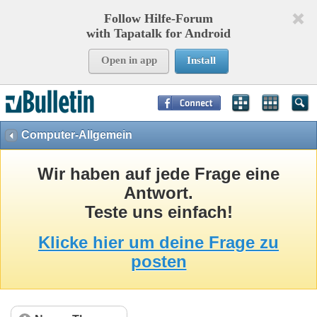
Follow Hilfe-Forum
with Tapatalk for Android
Open in app
Install
Page Time:
0,18172
seconds Memory:
8,947
KB Queries:
15
Templates:
37
Computer-Allgemein
Wir haben auf jede Frage eine
Antwort.
Teste uns einfach!
Klicke hier um deine Frage zu
posten