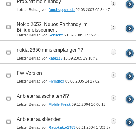
Prob.mit mein handy
1
Letzter Beitrag von
funshopper_de
02.03.2007
05:34:47
Nokia 2652: Neues Falthandy im
0
Billigpreissegment
Letzter Beitrag von
Schlichti
21.09.2005
17:59:48
nokia 2650 mms empfangen??
0
Letzter Beitrag von
kate123
16.09.2005
19:18:42
FW Version
1
Letzter Beitrag von
Flyingfox
03.03.2005
14:27:02
Anbieter ausschalten?!?
1
Letzter Beitrag von
Mobile Freak
09.11.2004
16:00:11
Anbieter ausblenden
0
Letzter Beitrag von
Raubkatze1983
08.11.2004
17:02:17