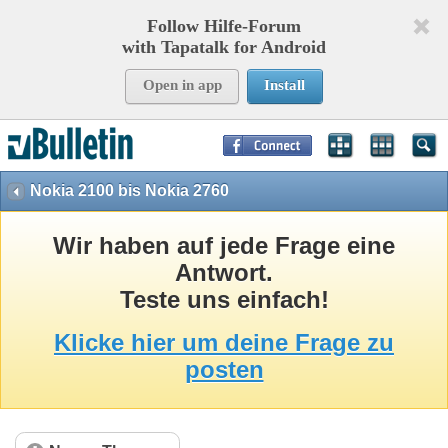
Follow Hilfe-Forum
with Tapatalk for Android
Open in app
Install
Page Time:
0,15369
seconds Memory:
8,938
KB Queries:
15
Templates:
34
Nokia 2100 bis Nokia 2760
Wir haben auf jede Frage eine
Antwort.
Teste uns einfach!
Klicke hier um deine Frage zu
posten