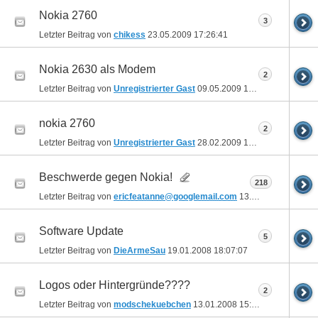
Nokia 2760
3
Letzter Beitrag von
chikess
23.05.2009
17:26:41
Nokia 2630 als Modem
2
Letzter Beitrag von
Unregistrierter Gast
09.05.2009
18:54:20
nokia 2760
2
Letzter Beitrag von
Unregistrierter Gast
28.02.2009
16:56:16
Beschwerde gegen Nokia!
218
Letzter Beitrag von
ericfeatanne@googlemail.com
13.12.2008
17:14:0
Software Update
5
Letzter Beitrag von
DieArmeSau
19.01.2008
18:07:07
Logos oder Hintergründe????
2
Letzter Beitrag von
modschekuebchen
13.01.2008
15:50:29