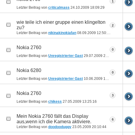
1
Letzter Beitrag von
criticalmass
24.10.2009
18:09:29
wie teile ich einer gruppe einen klingelton
2
zu?
Letzter Beitrag von
nikinakinokiafan
08.09.2009
12:50:30
Nokia 2760
0
Letzter Beitrag von
Unregistrierter Gast
29.07.2009
23:47:15
Nokia 6280
0
Letzter Beitrag von
Unregistrierter Gast
10.06.2009
15:29:21
Nokia 2760
3
Letzter Beitrag von
chikess
27.05.2009
13:25:16
Mein Nokia 2760 fällt das Display
6
aus,wenn ich die Kamera aktiviere.
Letzter Beitrag von
doodooduggy
23.05.2009
20:10:44