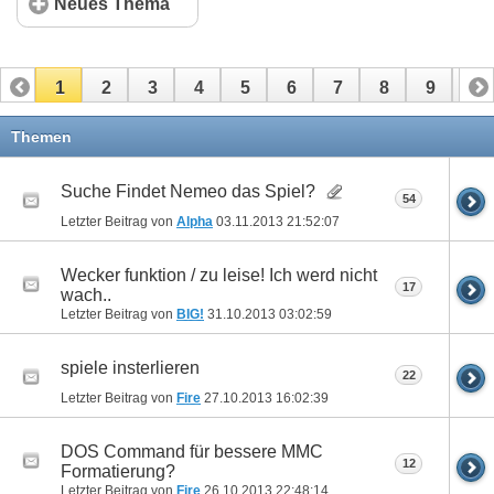
Neues Thema
1
2
3
4
5
6
7
8
9
10
11
12
13
14
15
16
17
Themen
Suche Findet Nemeo das Spiel?
54
Letzter Beitrag von
Alpha
03.11.2013
21:52:07
Wecker funktion / zu leise! Ich werd nicht
17
wach..
Letzter Beitrag von
BIG!
31.10.2013
03:02:59
spiele insterlieren
22
Letzter Beitrag von
Fire
27.10.2013
16:02:39
DOS Command für bessere MMC
12
Formatierung?
Letzter Beitrag von
Fire
26.10.2013
22:48:14