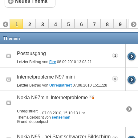
Neues Thema
1
2
3
4
5
6
7
8
9
10
11
12
13
14
15
16
17
Themen
Postausgang
1
Letzter Beitrag von
Fire
08.09.2010
13:03:21
Internetprobleme N97 mini
0
Letzter Beitrag von
Unregistriert
07.08.2010
15:11:28
Nokia N97mini Internetprobleme
Unregistriert
- 07.08.2010, 15:10:13 Uhr
Thema gelöscht von
senseman
Grund: doppelpost
Nokia N95 - bei Start schwarzer Bildschirm