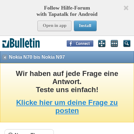
Follow Hilfe-Forum
with Tapatalk for Android
Open in app
Install
Page Time:
0,17314
seconds Memory:
8,941
KB Queries:
15
Templates:
35
Nokia N70 bis Nokia N97
Wir haben auf jede Frage eine
Antwort.
Teste uns einfach!
Klicke hier um deine Frage zu
posten