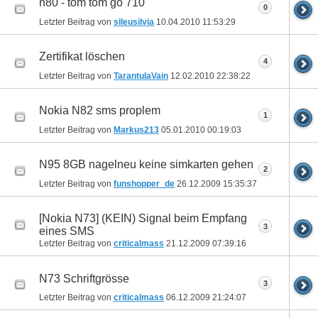
n80 - tom tom go 710
0
Letzter Beitrag von
sileusilvia
10.04.2010
11:53:29
Zertifikat löschen
4
Letzter Beitrag von
TarantulaVain
12.02.2010
22:38:22
Nokia N82 sms proplem
1
Letzter Beitrag von
Markus213
05.01.2010
00:19:03
N95 8GB nagelneu keine simkarten gehen
2
Letzter Beitrag von
funshopper_de
26.12.2009
15:35:37
[Nokia N73] (KEIN) Signal beim Empfang
3
eines SMS
Letzter Beitrag von
criticalmass
21.12.2009
07:39:16
N73 Schriftgrösse
3
Letzter Beitrag von
criticalmass
06.12.2009
21:24:07