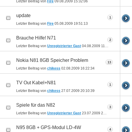
Letzter Beitrag von
Fire
09.08.2009
15:32:06
update
1
Letzter Beitrag von
Fire
05.08.2009
19:51:13
Brauche Hilfe! N71
2
Letzter Beitrag von
Unregistrierter Gast
04.08.2009
11:31:33
Nokia N81 8GB Speicher Problem
13
Letzter Beitrag von
chikess
02.08.2009
16:22:34
TV Out Kabel+N81
1
Letzter Beitrag von
chikess
27.07.2009
20:10:39
Spiele für das N82
3
Letzter Beitrag von
Unregistrierter Gast
23.07.2009
20:02:24
N95 8GB + GPS-Modul LD-4W
4