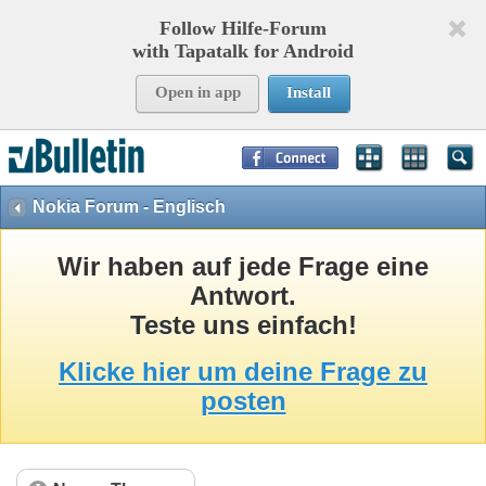
Follow Hilfe-Forum
with Tapatalk for Android
Open in app
Install
Page Time:
0,18215
seconds Memory:
8,960
KB Queries:
15
Templates:
32
Nokia Forum - Englisch
Wir haben auf jede Frage eine
Antwort.
Teste uns einfach!
Klicke hier um deine Frage zu
posten