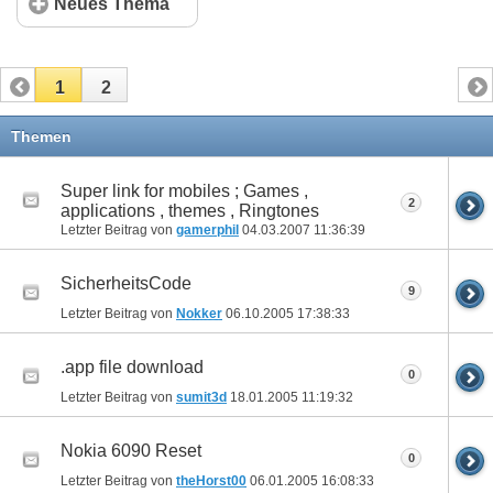
Neues Thema
1
2
Themen
Super link for mobiles ; Games ,
2
applications , themes , Ringtones
Letzter Beitrag von
gamerphil
04.03.2007
11:36:39
SicherheitsCode
9
Letzter Beitrag von
Nokker
06.10.2005
17:38:33
.app file download
0
Letzter Beitrag von
sumit3d
18.01.2005
11:19:32
Nokia 6090 Reset
0
Letzter Beitrag von
theHorst00
06.01.2005
16:08:33