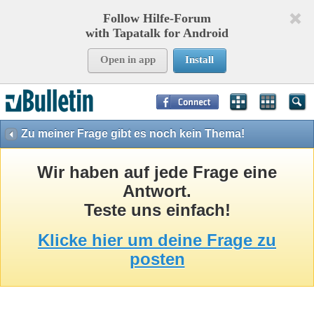
Follow Hilfe-Forum
with Tapatalk for Android
Open in app
Install
Page Time:
0,08858
seconds Memory:
8,755
KB Queries:
15
Templates:
26
Zu meiner Frage gibt es noch kein Thema!
Wir haben auf jede Frage eine
Antwort.
Teste uns einfach!
Klicke hier um deine Frage zu
posten