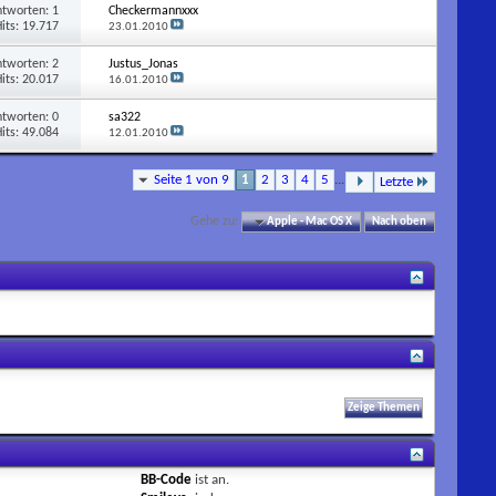
ntworten:
1
Checkermannxxx
its: 19.717
23.01.2010
ntworten:
2
Justus_Jonas
its: 20.017
16.01.2010
ntworten:
0
sa322
its: 49.084
12.01.2010
Seite 1 von 9
1
2
3
4
5
...
Letzte
Gehe zu:
Apple - Mac OS X
Nach oben
BB-Code
ist
an
.