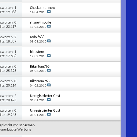
ntworten:
1
Checkermannxxx
its: 19.068
14.04.2010
ntworten:
0
shane4mobile
its: 23.117
11.03.2010
ntworten:
2
rodolfo88
its: 18.859
05.03.2010
ntworten:
1
blaustern
its: 17.606
12.02.2010
ntworten:
0
BikerTom765
its: 25.393
06.02.2010
ntworten:
0
BikerTom765
its: 20.114
04.02.2010
ntworten:
2
Unregistrierter Gast
its: 20.423
31.01.2010
ntworten:
0
Unregistrierter Gast
its: 19.243
31.01.2010
gelöscht von
senseman
unerlaubte Werbung