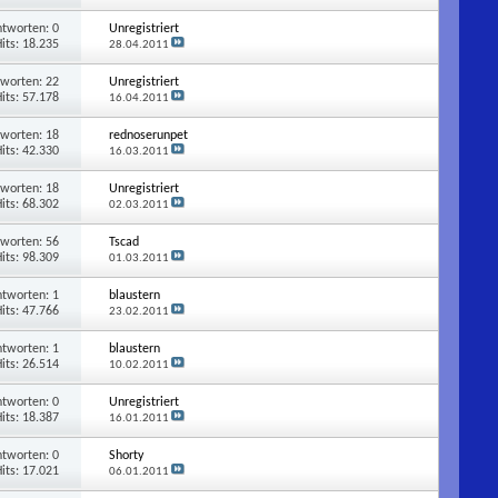
ntworten:
0
Unregistriert
its: 18.235
28.04.2011
tworten:
22
Unregistriert
its: 57.178
16.04.2011
tworten:
18
rednoserunpet
its: 42.330
16.03.2011
tworten:
18
Unregistriert
its: 68.302
02.03.2011
tworten:
56
Tscad
its: 98.309
01.03.2011
ntworten:
1
blaustern
its: 47.766
23.02.2011
ntworten:
1
blaustern
its: 26.514
10.02.2011
ntworten:
0
Unregistriert
its: 18.387
16.01.2011
ntworten:
0
Shorty
its: 17.021
06.01.2011