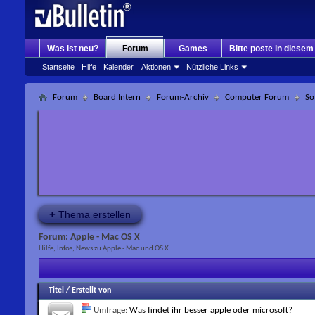
Was ist neu?
Forum
Games
Bitte poste in diese
Startseite
Hilfe
Kalender
Aktionen
Nützliche Links
Forum
Board Intern
Forum-Archiv
Computer Forum
So
+
Thema erstellen
Forum:
Apple - Mac OS X
Hilfe, Infos, News zu Apple - Mac und OS X
Titel
/
Erstellt von
Umfrage:
Was findet ihr besser apple oder microsoft?