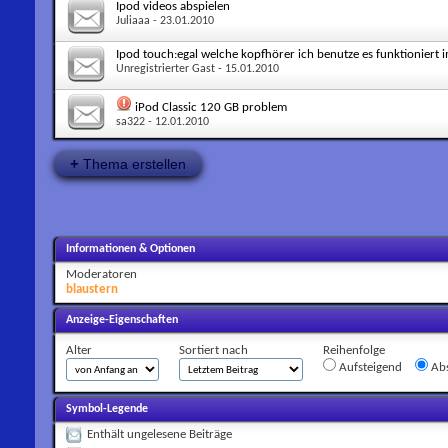
Ipod videos abspielen
Juliaaa
- 23.01.2010
Ipod touch:egal welche kopfhörer ich benutze es funktioniert 
Unregistrierter Gast
- 15.01.2010
iPod Classic 120 GB problem
sa322
- 12.01.2010
+
Thema erstellen
Informationen & Optionen
Moderatoren
blaustern
Anzeige-Eigenschaften
Alter
Sortiert nach
Reihenfolge
Aufsteigend
Abs
Symbol-Legende
Enthält ungelesene Beiträge