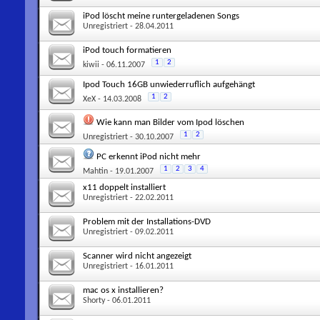
iPod löscht meine runtergeladenen Songs
Unregistriert
- 28.04.2011
iPod touch formatieren
1
2
kiwii
- 06.11.2007
Ipod Touch 16GB unwiederruflich aufgehängt
1
2
XeX
- 14.03.2008
Wie kann man Bilder vom Ipod löschen
1
2
Unregistriert
- 30.10.2007
PC erkennt iPod nicht mehr
1
2
3
4
Mahtin
- 19.01.2007
x11 doppelt installiert
Unregistriert
- 22.02.2011
Problem mit der Installations-DVD
Unregistriert
- 09.02.2011
Scanner wird nicht angezeigt
Unregistriert
- 16.01.2011
mac os x installieren?
Shorty
- 06.01.2011