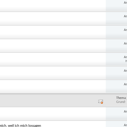
A
A
A
A
A
H
A
A
Thema 
Grund
A
A
ich, weil ich mich lossagen