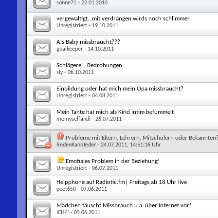
sonne71
- 22.01.2010
vergewaltigt...mit verdrängen wirds noch schlimmer
Unregistriert
- 19.10.2011
Als Baby missbraucht???
goalkeeper
- 14.10.2011
Schlägerei , Bedrohungen
sly
- 06.10.2011
Einbildung oder hat mich mein Opa missbraucht?
Unregistriert
- 04.08.2011
Mein Tante hat mich als Kind intim befummelt
memyselfandi
- 26.07.2011
Probleme mit Eltern, Lehrern, Mitschülern oder Bekannten
RedenKannJeder
- 24.07.2011, 14:51:16 Uhr
Emotiales Problem in der Beziehung!
Unregistriert
- 06.07.2011
Helpphone auf Radiotic.fm| Freitags ab 18 Uhr live
peet650
- 07.06.2011
Mädchen täuscht Missbrauch u.a. über Internet vor!
ICH?!
- 05.06.2011