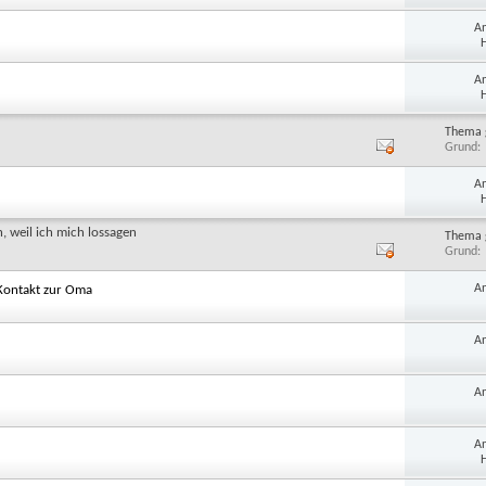
A
H
A
H
Thema 
Grund
A
H
, weil ich mich lossagen
Thema 
Grund
A
 Kontakt zur Oma
A
A
A
H