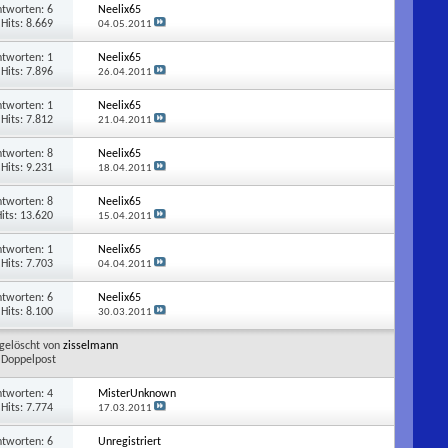
ntworten:
6
Neelix65
Hits: 8.669
04.05.2011
ntworten:
1
Neelix65
Hits: 7.896
26.04.2011
ntworten:
1
Neelix65
Hits: 7.812
21.04.2011
ntworten:
8
Neelix65
Hits: 9.231
18.04.2011
ntworten:
8
Neelix65
its: 13.620
15.04.2011
ntworten:
1
Neelix65
Hits: 7.703
04.04.2011
ntworten:
6
Neelix65
Hits: 8.100
30.03.2011
gelöscht von
zisselmann
Doppelpost
ntworten:
4
MisterUnknown
Hits: 7.774
17.03.2011
ntworten:
6
Unregistriert