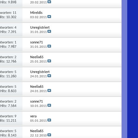
Hits: 9.898
20.02.2011
tworten:
11
Mireldis
its: 10.302
03.02.2011
ntworten:
4
Unregistriert
Hits: 7.391
31.01.2011
ntworten:
1
sonne71
Hits: 7.987
31.01.2011
ntworten:
2
Neelix65
its: 12.766
25.01.2011
ntworten:
5
Unregistriert
its: 11.260
24.01.2011
ntworten:
5
Neelix65
Hits: 8.603
24.01.2011
ntworten:
2
sonne71
Hits: 7.564
10.01.2011
ntworten:
9
vera
its: 11.211
05.01.2011
ntworten:
5
Neelix65
Hits: 8.143
22.12.2010