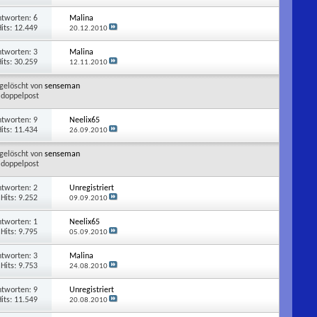
ntworten:
6
Malina
its: 12.449
20.12.2010
ntworten:
3
Malina
its: 30.259
12.11.2010
gelöscht von
senseman
doppelpost
ntworten:
9
Neelix65
its: 11.434
26.09.2010
gelöscht von
senseman
doppelpost
ntworten:
2
Unregistriert
Hits: 9.252
09.09.2010
ntworten:
1
Neelix65
Hits: 9.795
05.09.2010
ntworten:
3
Malina
Hits: 9.753
24.08.2010
ntworten:
9
Unregistriert
its: 11.549
20.08.2010