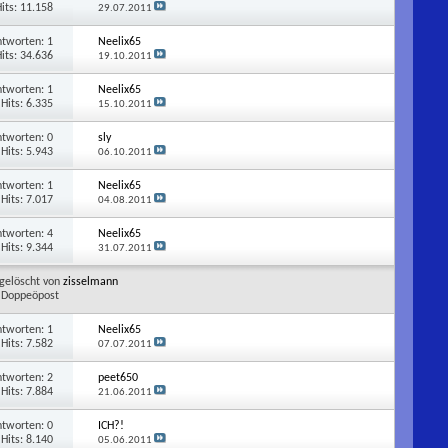
its: 11.158
29.07.2011
ntworten:
1
Neelix65
its: 34.636
19.10.2011
ntworten:
1
Neelix65
Hits: 6.335
15.10.2011
ntworten:
0
sly
Hits: 5.943
06.10.2011
ntworten:
1
Neelix65
Hits: 7.017
04.08.2011
ntworten:
4
Neelix65
Hits: 9.344
31.07.2011
gelöscht von
zisselmann
Doppeöpost
ntworten:
1
Neelix65
Hits: 7.582
07.07.2011
ntworten:
2
peet650
Hits: 7.884
21.06.2011
ntworten:
0
ICH?!
Hits: 8.140
05.06.2011