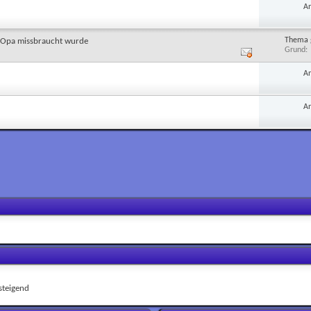
A
Thema 
m Opa missbraucht wurde
Grund
A
A
teigend