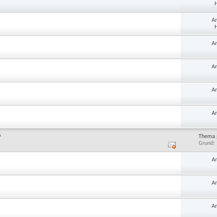
H
A
H
A
A
A
A
Thema 
?
Grund
A
A
A