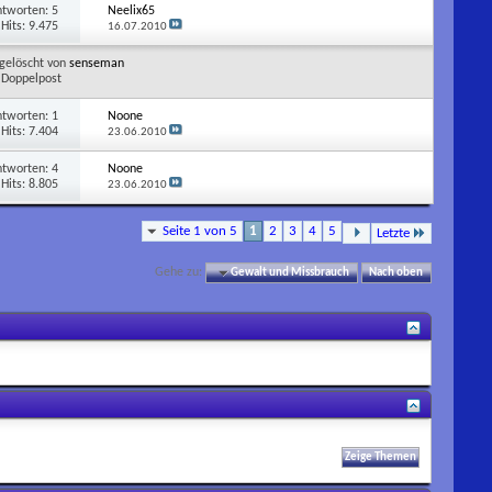
ntworten:
5
Neelix65
Hits: 9.475
16.07.2010
gelöscht von
senseman
Doppelpost
ntworten:
1
Noone
Hits: 7.404
23.06.2010
ntworten:
4
Noone
Hits: 8.805
23.06.2010
Seite 1 von 5
1
2
3
4
5
Letzte
Gehe zu:
Gewalt und Missbrauch
Nach oben