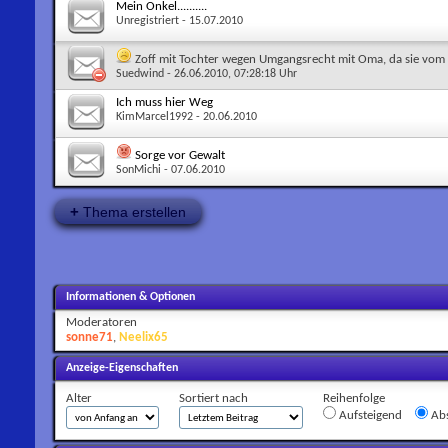
Mein Onkel..........
Unregistriert
- 15.07.2010
Zoff mit Tochter wegen Umgangsrecht mit Oma, da sie vo
Suedwind
- 26.06.2010, 07:28:18 Uhr
Ich muss hier Weg
KimMarcel1992
- 20.06.2010
Sorge vor Gewalt
SonMichi
- 07.06.2010
+
Thema erstellen
Informationen & Optionen
Moderatoren
sonne71
,
Neelix65
Anzeige-Eigenschaften
Alter
Sortiert nach
Reihenfolge
Aufsteigend
Abs