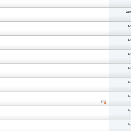
An
H
A
A
A
H
A
H
A
A
A
H
A