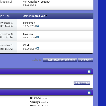
iträge: 508
von
AmericaN_LegenD
01.02.2011
en
/
Hits
Letzter Beitrag von
ntworten:
1
senseman
its: 14.436
16.06.2010
ntworten:
0
kakashix
Hits: 9.126
01.11.2009
ntworten:
2
Wark
its: 11.172
08.09.2009
Gehe zu:
Kontakt zur Forenleitung
Nach oben
BB-Code
ist
an
.
Smileys
sind
an
.