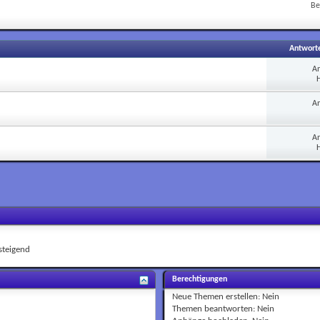
Be
Antwort
A
H
A
A
H
teigend
Berechtigungen
Neue Themen erstellen:
Nein
Themen beantworten:
Nein