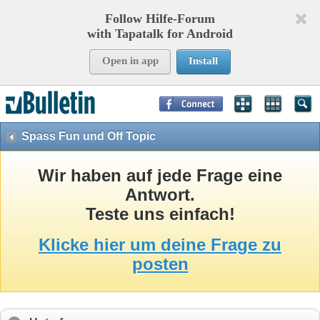
Follow Hilfe-Forum
with Tapatalk for Android
Open in app
Install
Page Time:
0,09063
seconds Memory:
8,729
KB Queries:
9
Templates:
27
Spass Fun und Off Topic
Wir haben auf jede Frage eine
Antwort.
Teste uns einfach!
Klicke hier um deine Frage zu
posten