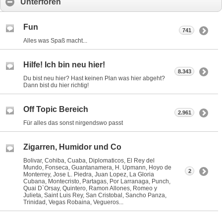
Unterforen
Fun
741
Alles was Spaß macht...
Hilfe! Ich bin neu hier!
8.343
Du bist neu hier? Hast keinen Plan was hier abgeht?
Dann bist du hier richtig!
Off Topic Bereich
2.961
Für alles das sonst nirgendswo passt
Zigarren, Humidor und Co
Bolivar, Cohiba, Cuaba, Diplomaticos, El Rey del
Mundo, Fonseca, Guantanamera, H. Upmann, Hoyo de
2
Monterrey, Jose L. Piedra, Juan Lopez, La Gloria
Cubana, Montecristo, Partagas, Por Larranaga, Punch,
Quai D`Orsay, Quintero, Ramon Allones, Romeo y
Julieta, Saint Luis Rey, San Cristobal, Sancho Panza,
Trinidad, Vegas Robaina, Vegueros...