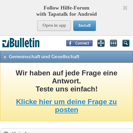
Follow Hilfe-Forum
with Tapatalk for Android
Open in app
Install
Page Time:
0,10000
seconds Memory:
8,752
KB Queries:
9
Templates:
30
Gemeinschaft und Gesellschaft
Wir haben auf jede Frage eine
Antwort.
Teste uns einfach!
Klicke hier um deine Frage zu
posten