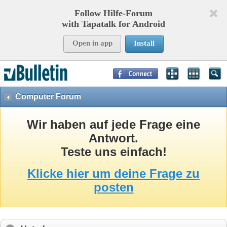
Follow Hilfe-Forum
with Tapatalk for Android
Open in app
Install
Page Time:
0,08749
seconds Memory:
8,745
KB Queries:
9
Templates:
30
Computer Forum
Wir haben auf jede Frage eine
Antwort.
Teste uns einfach!
Klicke hier um deine Frage zu
posten