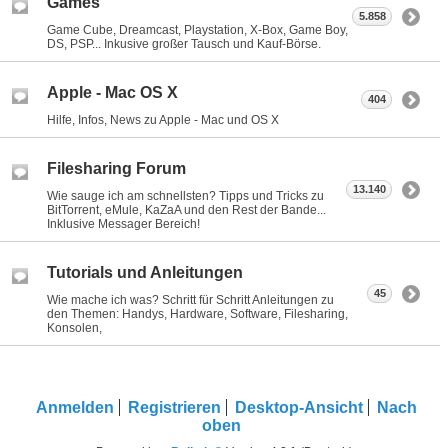
Games
5.858
Game Cube, Dreamcast, Playstation, X-Box, Game Boy,
DS, PSP... Inkusive großer Tausch und Kauf-Börse.
Apple - Mac OS X
404
Hilfe, Infos, News zu Apple - Mac und OS X
Filesharing Forum
13.140
Wie sauge ich am schnellsten? Tipps und Tricks zu
BitTorrent, eMule, KaZaA und den Rest der Bande...
Inklusive Messager Bereich!
Tutorials und Anleitungen
45
Wie mache ich was? Schritt für Schritt Anleitungen zu
den Themen: Handys, Hardware, Software, Filesharing,
Konsolen,
Anmelden
Registrieren
Desktop-Ansicht
Nach
oben