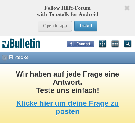
Follow Hilfe-Forum
with Tapatalk for Android
Open in app
Install
Page Time:
0,09279
seconds Memory:
8,758
KB Queries:
15
Templates:
26
Flirtecke
Wir haben auf jede Frage eine
Antwort.
Teste uns einfach!
Klicke hier um deine Frage zu
posten