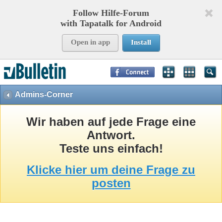
Follow Hilfe-Forum
with Tapatalk for Android
Open in app
Install
Page Time:
0,20513
seconds Memory:
8,757
KB Queries:
15
Templates:
26
Admins-Corner
Wir haben auf jede Frage eine
Antwort.
Teste uns einfach!
Klicke hier um deine Frage zu
posten