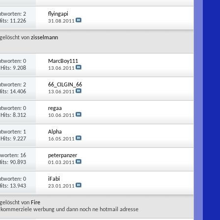
ntworten:
2
flyingapi
its: 11.226
31.08.2011
gelöscht von
zisselmann
ntworten:
0
MarcBoy111
Hits: 9.208
13.06.2011
ntworten:
2
66_CILGIN_66
its: 14.406
13.06.2011
ntworten:
0
regaa
Hits: 8.312
10.06.2011
ntworten:
1
Alpha
Hits: 9.227
16.05.2011
tworten:
16
peterpanzer
its: 90.893
01.03.2011
ntworten:
0
iFabi
its: 13.943
23.01.2011
gelöscht von
Fire
kommerziele werbung und dann noch ne hotmail adresse