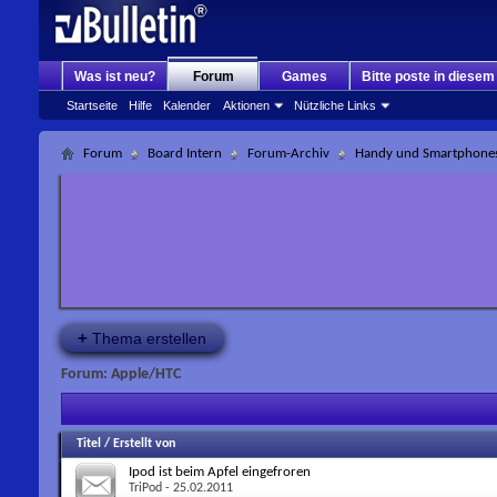
Was ist neu?
Forum
Games
Bitte poste in diese
Startseite
Hilfe
Kalender
Aktionen
Nützliche Links
Forum
Board Intern
Forum-Archiv
Handy und Smartphone
+
Thema erstellen
Forum:
Apple/HTC
Titel
/
Erstellt von
Ipod ist beim Apfel eingefroren
TriPod
- 25.02.2011