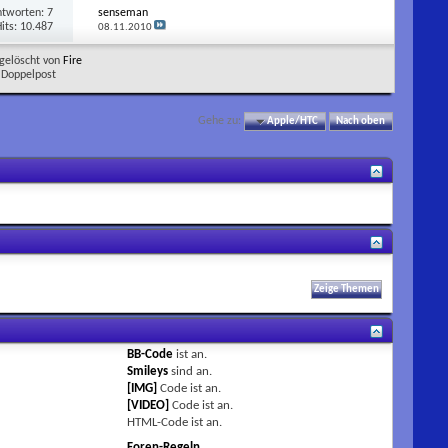
ntworten:
7
senseman
its: 10.487
08.11.2010
gelöscht von
Fire
Doppelpost
Gehe zu:
Apple/HTC
Nach oben
BB-Code
ist
an
.
Smileys
sind
an
.
[IMG]
Code ist
an
.
[VIDEO]
Code ist
an
.
HTML-Code ist
an
.
Foren-Regeln