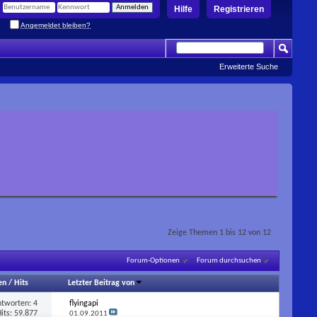
Hilfe
Registrieren
Angemeldet bleiben?
Erweiterte Suche
Zeige Themen 1 bis 12 von 12
Forum-Optionen
Forum durchsuchen
en
/
Hits
Letzter Beitrag von
ntworten:
4
flyingapi
its: 59.877
01.09.2011