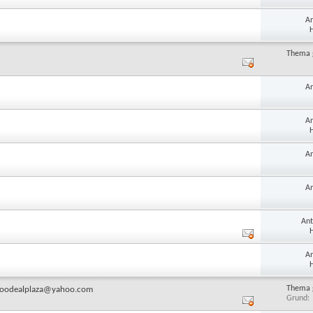
A
H
Thema 
A
A
H
A
A
An
H
A
H
Thema 
 goodealplaza@yahoo.com
Grund