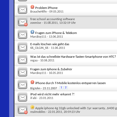
Problem iPhone
BraucheHilfe
- 09.05.2011
free school accounting software
zonmise
- 15.08.2011, 13:32:19 Uhr
Fragen zum iPhone & Telekom
MarcBoy111
- 13.06.2011
E-mails löschen wie geht das
66_CILGIN_66
- 11.06.2011
Was ist das schnellste Hardware-Tasten-Smartphone von HTC?
regaa
- 10.06.2011
Fragen zum Iphone & Zubehör
MarcBoy111
- 16.05.2011
iPhone durch T-Mobile kostenlos entsperren lassen
1
2
BigJohn
- 23.11.2007
iPod wird nicht mehr erkannt ?!
iFabi
- 23.01.2011
Apple iphone 4g 32gb unlocked with 1yr warranty...$400
realmobiles
- 22.01.2011, 20:59:23 Uhr