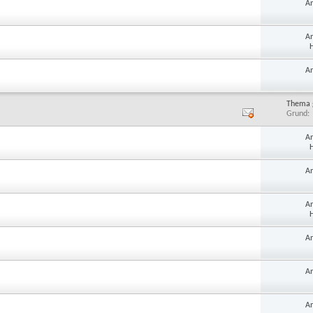
A
A
H
A
Thema 
Grund
A
H
A
A
H
A
A
A