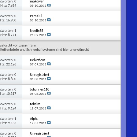
ntworten:
0
makdiver
Hits: 7.869
09.10.2011
ntworten:
0
Pamalui
its: 16.900
01.10.2011
ntworten:
1
Neelix65
Hits: 8.771
21.09.2011
gelöscht von
zisselmann
Kettenbriefe und Schneeballsysteme sind hier unerwünscht
ntworten:
0
Helveticus
its: 22.126
07.09.2011
ntworten:
0
Unregistriert
Hits: 8.800
31.08.2011
ntworten:
0
Johannes110
its: 10.317
06.08.2011
ntworten:
0
tobsim
Hits: 9.124
19.07.2011
ntworten:
1
Alpha
Hits: 9.133
12.07.2011
ntworten:
0
Unregistriert