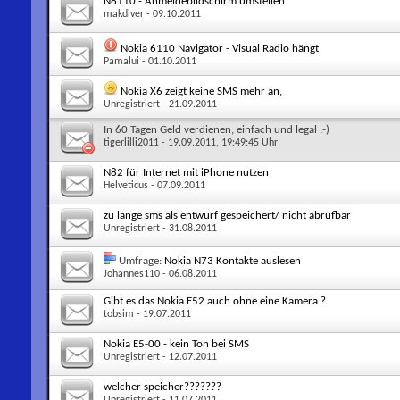
N6110 - Anmeldebildschirm umstellen
makdiver
- 09.10.2011
Nokia 6110 Navigator - Visual Radio hängt
Pamalui
- 01.10.2011
Nokia X6 zeigt keine SMS mehr an,
Unregistriert
- 21.09.2011
In 60 Tagen Geld verdienen, einfach und legal :-)
tigerlilli2011
- 19.09.2011, 19:49:45 Uhr
N82 für Internet mit iPhone nutzen
Helveticus
- 07.09.2011
zu lange sms als entwurf gespeichert/ nicht abrufbar
Unregistriert
- 31.08.2011
Umfrage:
Nokia N73 Kontakte auslesen
Johannes110
- 06.08.2011
Gibt es das Nokia E52 auch ohne eine Kamera ?
tobsim
- 19.07.2011
Nokia E5-00 - kein Ton bei SMS
Unregistriert
- 12.07.2011
welcher speicher???????
Unregistriert
- 11.07.2011