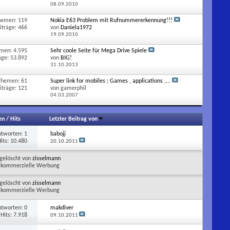
08.09.2010
hemen: 119
Nokia E63 Problem mit Rufnummererkennung!!!
iträge: 466
von
Daniela1972
19.09.2010
men: 4.595
Sehr coole Seite für Mega Drive Spiele
äge: 53.892
von
BIG!
31.10.2013
Themen: 61
Super link for mobiles ; Games , applications ,...
iträge: 121
von gamerphil
04.03.2007
en
/
Hits
Letzter Beitrag von
ntworten:
1
babojj
its: 10.480
20.10.2011
gelöscht von
zisselmann
kommerzielle Werbung
gelöscht von
zisselmann
kommerzielle Werbung
ntworten:
0
makdiver
Hits: 7.918
09.10.2011