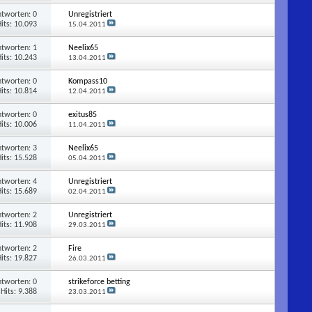
ntworten:
0
Unregistriert
its: 10.093
15.04.2011
ntworten:
1
Neelix65
its: 10.243
13.04.2011
ntworten:
0
Kompass10
its: 10.814
12.04.2011
ntworten:
0
exitus85
its: 10.006
11.04.2011
ntworten:
3
Neelix65
its: 15.528
05.04.2011
ntworten:
4
Unregistriert
its: 15.689
02.04.2011
ntworten:
2
Unregistriert
its: 11.908
29.03.2011
ntworten:
2
Fire
its: 19.827
26.03.2011
ntworten:
0
strikeforce betting
Hits: 9.388
23.03.2011