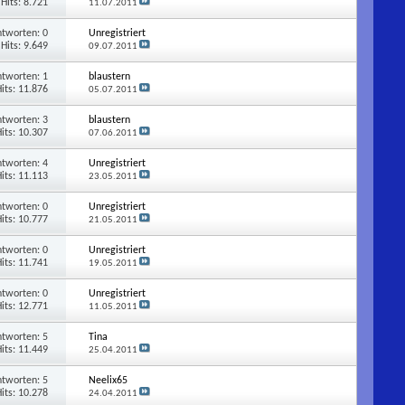
Hits: 8.721
11.07.2011
ntworten:
0
Unregistriert
Hits: 9.649
09.07.2011
ntworten:
1
blaustern
its: 11.876
05.07.2011
ntworten:
3
blaustern
its: 10.307
07.06.2011
ntworten:
4
Unregistriert
its: 11.113
23.05.2011
ntworten:
0
Unregistriert
its: 10.777
21.05.2011
ntworten:
0
Unregistriert
its: 11.741
19.05.2011
ntworten:
0
Unregistriert
its: 12.771
11.05.2011
ntworten:
5
Tina
its: 11.449
25.04.2011
ntworten:
5
Neelix65
its: 10.278
24.04.2011