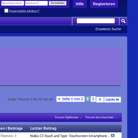
Hilfe
Registrieren
Angemeldet bleiben?
Erweiterte Suche
Seite 1 von 2
1
2
Zeige Themen 1 bis 50 von 60
Letzte
Forum-Optionen
Forum durchsuchen
en / Beiträge
Letzter Beitrag
Themen: 3
Nokia C3 Touch and Type: Touchscreen-Smartphone...