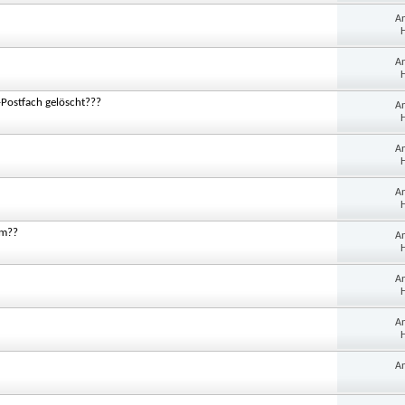
A
H
A
H
Postfach gelöscht???
A
H
A
H
A
H
em??
A
H
A
H
A
H
A