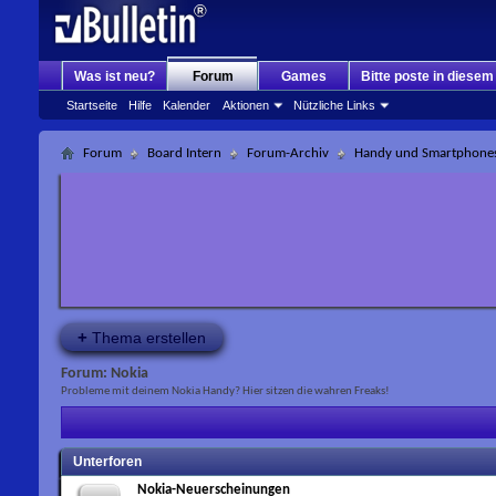
Was ist neu?
Forum
Games
Bitte poste in diese
Startseite
Hilfe
Kalender
Aktionen
Nützliche Links
Forum
Board Intern
Forum-Archiv
Handy und Smartphone
+
Thema erstellen
Forum:
Nokia
Probleme mit deinem Nokia Handy? Hier sitzen die wahren Freaks!
Unterforen
Nokia-Neuerscheinungen