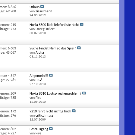
men: 8.636
Urlaub
äge: 69.908
von
zisselmann
24.03.2019
hemen: 215
Nokia 5800 lädt Telefonliste nicht
iträge: 773
von Unregistriert
30.07.2010
men: 6.603
Suche Findet Nemeo das Spiel?
äge: 45.067
von
Alpha
03.11.2013
men: 4.347
Allgemein!!!
äge: 27.981
von
BIG!
27.10.2013
hemen: 209
Nokia 8310 Lautsprrecherproblem?
iträge: 738
von
Fire
15.09.2010
hemen: 172
9210 fährt nicht richtig hoch
iträge: 576
von
criticalmass
12.07.2009
hemen: 802
Postausgang
räge: 4.927
von
Fire