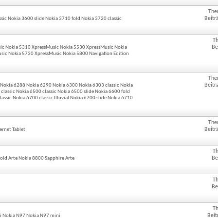
The
Beitr
sic Nokia 3600 slide Nokia 3710 fold Nokia 3720 classic
T
Be
ic Nokia 5310 XpressMusic Nokia 5530 XpressMusic Nokia
sic Nokia 5730 XpressMusic Nokia 5800 Navigation Edition
The
Beitr
3 Nokia 6288 Nokia 6290 Nokia 6300 Nokia 6303 classic Nokia
i classic Nokia 6500 classic Nokia 6500 slide Nokia 6600 fold
ssic Nokia 6700 classic Illuvial Nokia 6700 slide Nokia 6710
The
Beitr
rnet Tablet
T
Be
old Arte Nokia 8800 Sapphire Arte
T
Be
T
Beit
 Nokia N97 Nokia N97 mini