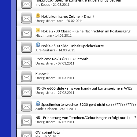
Nokia 6267 Speicherkarte entfernt bei Handy Betrieb
Iris Koops
- 21.03.2011
Nokia komisches Zeichen- Email?
Unregistriert- caro
- 20.02.2011
Nokia 2730 Classic - Keine Nachrichten im Postausgang!
Nigglmann
- 14.03.2011
Nokia 3600 slide - Inhalt Speicherkarte
Aire-Guitarra
- 14.03.2011
Probleme Nokia 6300 Bkuetooth
Unregistriert
- 07.03.2011
Kurzwahl
Unregistriert
- 01.03.2011
NOKIA 6600 slide - sms von handy auf karte speichern WIE?
Unregistriert
- 27.02.2011
Speciherkartenwechsel 5230 geht nicht so ??????????????
daniela.nissen
- 24.02.2011
N8 - Erinnerung von Terminen/Geburtstagen erfolgt nur 1x ...?
Unregistriert
- 07.02.2011
OVI spinnt total :(
Kia
- 10.02.2011