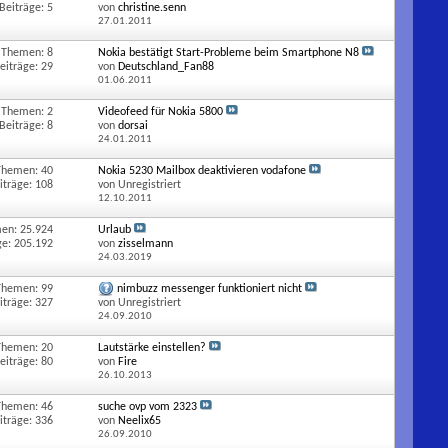
Beiträge: 5
von
christine.senn
27.01.2011
Themen: 8
Nokia bestätigt Start-Probleme beim Smartphone N8
eiträge: 29
von
Deutschland_Fan88
01.06.2011
Themen: 2
Videofeed für Nokia 5800
Beiträge: 8
von
dorsai
24.01.2011
Themen: 40
Nokia 5230 Mailbox deaktivieren vodafone
iträge: 108
von Unregistriert
12.10.2011
en: 25.924
Urlaub
ge: 205.192
von
zisselmann
24.03.2019
Themen: 99
nimbuzz messenger funktioniert nicht
iträge: 327
von Unregistriert
24.09.2010
Themen: 20
Lautstärke einstellen?
eiträge: 80
von
Fire
26.10.2013
Themen: 46
suche ovp vom 2323
iträge: 336
von
Neelix65
26.09.2010