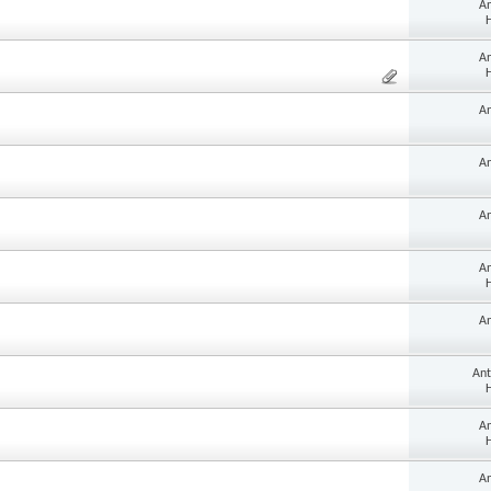
A
H
A
H
A
A
A
A
H
A
An
H
A
H
A