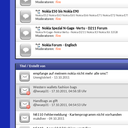
Moderatoren:
Fire
Nokia E50 bis Nokia E90
Nokia E52 Nokia E63 Nokia E65 Nokia E66 Nokia E71 Nokia E72 Nokia 
Moderatoren:
Fire
Nokia Spezial N-Gage -Vertu - D211 Forum
Nokia N-Gage -Nokia Vertu - Nokia D211 Nokia X3 Nokia X6 32GB
Moderatoren:
Fire
Nokia Forum - Englisch
Moderatoren:
Fire
Titel
/
Erstellt von
empfange auf meinem nokia nicht mehr alle sms!!
Unregistriert
- 13.10.2011
Western wallets fashion bags
djhwuep31
- 17.10.2011, 04:56:18 Uhr
Handbags as gift
djhwuep31
- 17.10.2011, 04:54:53 Uhr
N6110 Fehlermeldung - Kartenprogramm nicht vorhanden
makdiver
- 09.10.2011