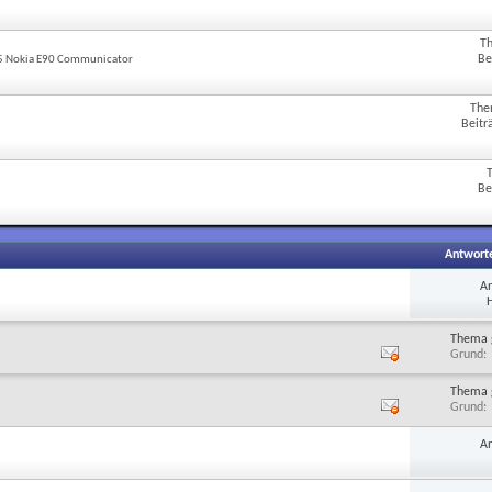
T
Be
E75 Nokia E90 Communicator
The
Beitr
Be
Antwort
A
H
Thema 
Grund
Thema 
Grund
A