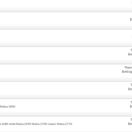
B
Be
Them
Beiträ
Be
B
 Nokia 1800
Be
a 2680 slide Nokia 2690 Nokia 2700 classic Nokia 2710