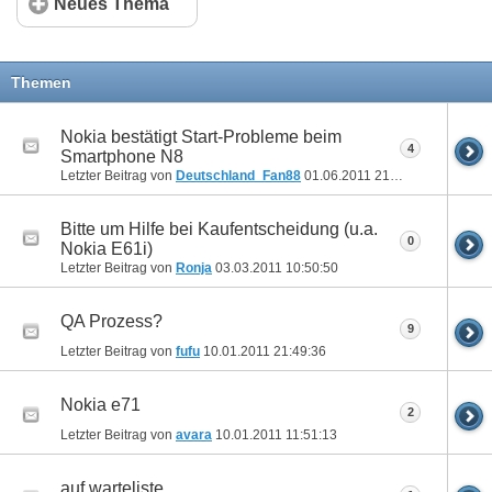
Neues Thema
Themen
Nokia bestätigt Start-Probleme beim
4
Smartphone N8
Letzter Beitrag von
Deutschland_Fan88
01.06.2011
21:04:13
Bitte um Hilfe bei Kaufentscheidung (u.a.
0
Nokia E61i)
Letzter Beitrag von
Ronja
03.03.2011
10:50:50
QA Prozess?
9
Letzter Beitrag von
fufu
10.01.2011
21:49:36
Nokia e71
2
Letzter Beitrag von
avara
10.01.2011
11:51:13
auf warteliste