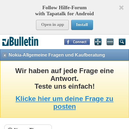
Follow Hilfe-Forum
with Tapatalk for Android
Open in app
Install
Page Time:
0,11449
seconds Memory:
8,800
KB Queries:
15
Templates:
29
Nokia-Allgemeine Fragen und Kaufberatung
Wir haben auf jede Frage eine
Antwort.
Teste uns einfach!
Klicke hier um deine Frage zu
posten