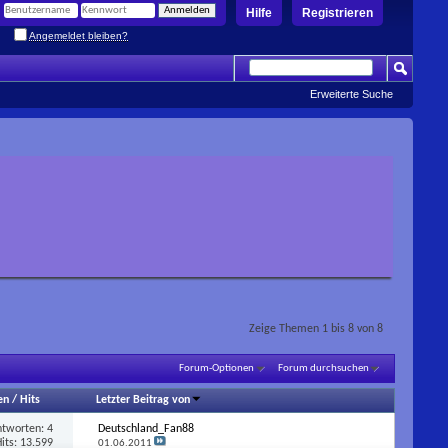
Hilfe
Registrieren
Angemeldet bleiben?
Erweiterte Suche
Zeige Themen 1 bis 8 von 8
Forum-Optionen
Forum durchsuchen
en
/
Hits
Letzter Beitrag von
ntworten:
4
Deutschland_Fan88
its: 13.599
01.06.2011