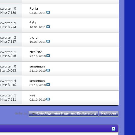
ntworten:
0
Ronja
Hits: 7.136
03.03.2011
ntworten:
9
fufu
Hits: 8.774
10.01.2011
ntworten:
2
avara
Hits: 7.117
10.01.2011
ntworten:
1
Neelix65
Hits: 6.878
27.10.2010
ntworten:
0
senseman
its: 10.063
21.10.2010
ntworten:
4
senseman
Hits: 8.316
02.10.2010
ntworten:
1
Fire
Hits: 7.311
02.10.2010
Gehe zu:
Nokia-Allgemeine Fragen und Kaufberatung
Nach oben