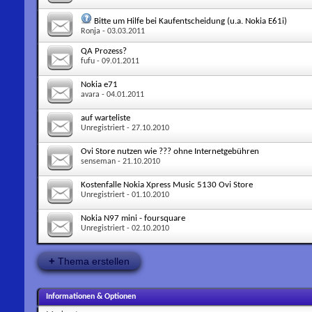
Bitte um Hilfe bei Kaufentscheidung (u.a. Nokia E61i)
Ronja
- 03.03.2011
QA Prozess?
fufu
- 09.01.2011
Nokia e71
avara
- 04.01.2011
auf warteliste
Unregistriert
- 27.10.2010
Ovi Store nutzen wie ??? ohne Internetgebühren
senseman
- 21.10.2010
Kostenfalle Nokia Xpress Music 5130 Ovi Store
Unregistriert
- 01.10.2010
Nokia N97 mini - foursquare
Unregistriert
- 02.10.2010
+
Thema erstellen
Informationen & Optionen