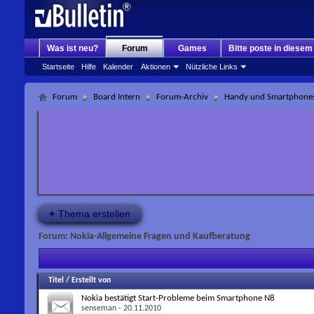
Was ist neu?
Forum
Games
Bitte poste in diese
Startseite
Hilfe
Kalender
Aktionen
Nützliche Links
Forum
Board Intern
Forum-Archiv
Handy und Smartphone
+
Thema erstellen
Forum:
Nokia-Allgemeine Fragen und Kaufberatung
Titel
/
Erstellt von
Nokia bestätigt Start-Probleme beim Smartphone N8
senseman
- 20.11.2010