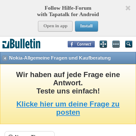
Follow Hilfe-Forum
with Tapatalk for Android
Open in app
Install
Page Time:
0,10640
seconds Memory:
8,800
KB Queries:
15
Templates:
29
Nokia-Allgemeine Fragen und Kaufberatung
Wir haben auf jede Frage eine
Antwort.
Teste uns einfach!
Klicke hier um deine Frage zu
posten