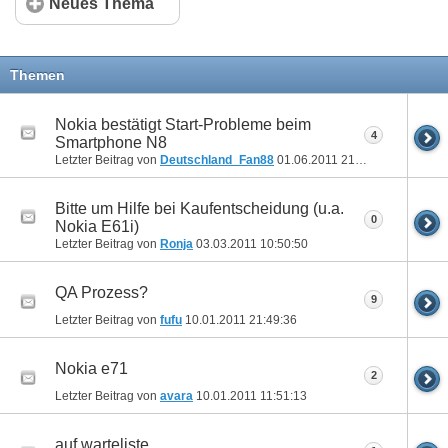
Neues Thema
Themen
Nokia bestätigt Start-Probleme beim
4
Smartphone N8
Letzter Beitrag von
Deutschland_Fan88
01.06.2011
21:04:13
Bitte um Hilfe bei Kaufentscheidung (u.a.
0
Nokia E61i)
Letzter Beitrag von
Ronja
03.03.2011
10:50:50
QA Prozess?
9
Letzter Beitrag von
fufu
10.01.2011
21:49:36
Nokia e71
2
Letzter Beitrag von
avara
10.01.2011
11:51:13
auf warteliste