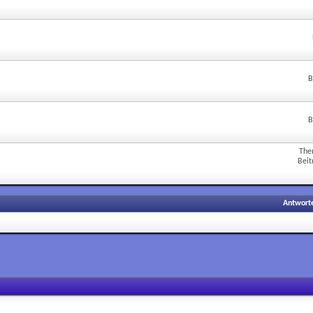
B
B
The
Beit
Antwort