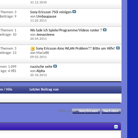
31.12.2010
Themen: 3
Sony-Ericsson 750i reinigen
Beiträge: 9
von
Umbaupause
11.02.2011
Themen: 1
Wo lade ich Spiele/Programme/Videos runter ?
eiträge: 10
von
JeevanJeevs
20.04.2011
Themen: 3
Sony Ericsson Aino WLAN Problem!!! Bitte um Hilfe!
eiträge: 13
von Maria86
09.02.2011
men: 1.099
russische seite
räge: 4.981
von
Alpha
20.10.2013
en
/
Hits
Letzter Beitrag von
Gehe zu:
Sony Ericsson
Nach oben