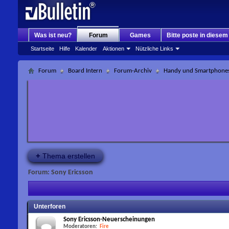
Was ist neu?
Forum
Games
Bitte poste in diese
Startseite
Hilfe
Kalender
Aktionen
Nützliche Links
Forum
Board Intern
Forum-Archiv
Handy und Smartphone
+
Thema erstellen
Forum:
Sony Ericsson
Unterforen
Sony Ericsson-Neuerscheinungen
Moderatoren:
Fire