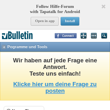
Follow Hilfe-Forum
with Tapatalk for Android
Open in app
Install
Page Time:
0,07919
seconds Memory:
8,758
KB Queries:
15
Templates:
26
Pogramme und Tools
Wir haben auf jede Frage eine
Antwort.
Teste uns einfach!
Klicke hier um deine Frage zu
posten