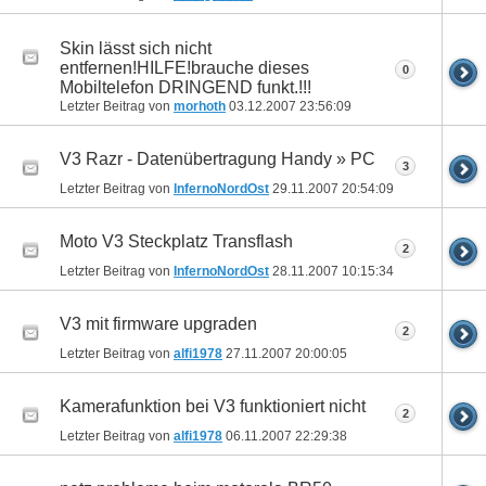
Skin lässt sich nicht
entfernen!HILFE!brauche dieses
0
Mobiltelefon DRINGEND funkt.!!!
Letzter Beitrag von
morhoth
03.12.2007
23:56:09
V3 Razr - Datenübertragung Handy » PC
3
Letzter Beitrag von
InfernoNordOst
29.11.2007
20:54:09
Moto V3 Steckplatz Transflash
2
Letzter Beitrag von
InfernoNordOst
28.11.2007
10:15:34
V3 mit firmware upgraden
2
Letzter Beitrag von
alfi1978
27.11.2007
20:00:05
Kamerafunktion bei V3 funktioniert nicht
2
Letzter Beitrag von
alfi1978
06.11.2007
22:29:38