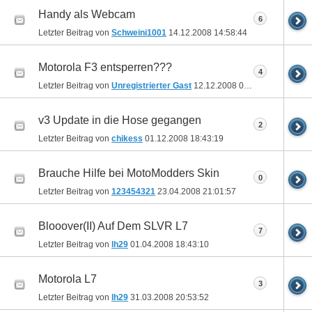
Handy als Webcam
6
Letzter Beitrag von
Schweini1001
14.12.2008
14:58:44
Motorola F3 entsperren???
4
Letzter Beitrag von
Unregistrierter Gast
12.12.2008
07:58:42
v3 Update in die Hose gegangen
2
Letzter Beitrag von
chikess
01.12.2008
18:43:19
Brauche Hilfe bei MotoModders Skin
0
Letzter Beitrag von
123454321
23.04.2008
21:01:57
Blooover(II) Auf Dem SLVR L7
7
Letzter Beitrag von
lh29
01.04.2008
18:43:10
Motorola L7
3
Letzter Beitrag von
lh29
31.03.2008
20:53:52