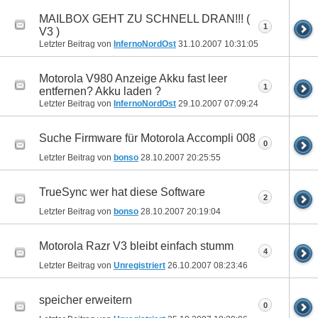
MAILBOX GEHT ZU SCHNELL DRAN!!! (
1
V3 )
Letzter Beitrag von
InfernoNordOst
31.10.2007
10:31:05
Motorola V980 Anzeige Akku fast leer
1
entfernen? Akku laden ?
Letzter Beitrag von
InfernoNordOst
29.10.2007
07:09:24
Suche Firmware für Motorola Accompli 008
0
Letzter Beitrag von
bonso
28.10.2007
20:25:55
TrueSync wer hat diese Software
2
Letzter Beitrag von
bonso
28.10.2007
20:19:04
Motorola Razr V3 bleibt einfach stumm
4
Letzter Beitrag von
Unregistriert
26.10.2007
08:23:46
speicher erweitern
0