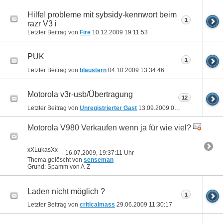
Hilfe! probleme mit sybsidy-kennwort beim
1
razr V3 i
Letzter Beitrag von
Fire
10.12.2009
19:11:53
PUK
1
Letzter Beitrag von
blaustern
04.10.2009
13:34:46
Motorola v3r-usb/Übertragung
12
Letzter Beitrag von
Unregistrierter Gast
13.09.2009
09:55:24
Motorola V980 Verkaufen wenn ja für wie viel?
xXLukasXx
- 16.07.2009, 19:37:11 Uhr
Thema gelöscht von
senseman
Grund: Spamm von A-Z
Laden nicht möglich ?
1
Letzter Beitrag von
criticalmass
29.06.2009
11:30:17