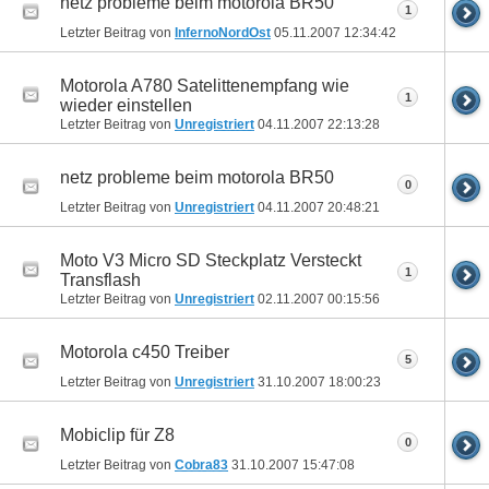
netz probleme beim motorola BR50
1
Letzter Beitrag von
InfernoNordOst
05.11.2007
12:34:42
Motorola A780 Satelittenempfang wie
1
wieder einstellen
Letzter Beitrag von
Unregistriert
04.11.2007
22:13:28
netz probleme beim motorola BR50
0
Letzter Beitrag von
Unregistriert
04.11.2007
20:48:21
Moto V3 Micro SD Steckplatz Versteckt
1
Transflash
Letzter Beitrag von
Unregistriert
02.11.2007
00:15:56
Motorola c450 Treiber
5
Letzter Beitrag von
Unregistriert
31.10.2007
18:00:23
Mobiclip für Z8
0
Letzter Beitrag von
Cobra83
31.10.2007
15:47:08