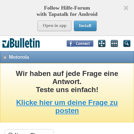
Follow Hilfe-Forum
with Tapatalk for Android
Open in app
Install
Page Time:
0,92498
seconds Memory:
8,944
KB Queries:
15
Templates:
35
Motorola
Wir haben auf jede Frage eine
Antwort.
Teste uns einfach!
Klicke hier um deine Frage zu
posten