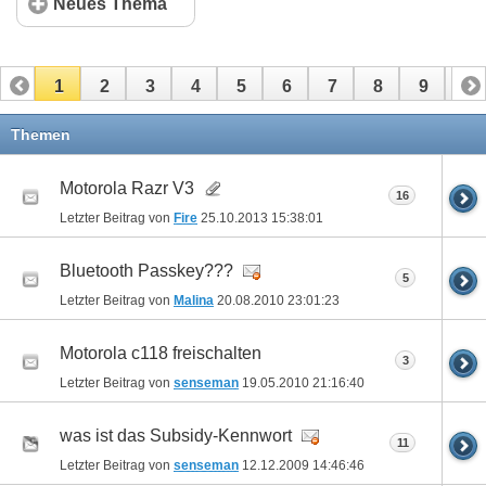
Neues Thema
1
2
3
4
5
6
7
8
9
10
11
12
13
14
15
16
17
Themen
Motorola Razr V3
16
Letzter Beitrag von
Fire
25.10.2013
15:38:01
Bluetooth Passkey???
5
Letzter Beitrag von
Malina
20.08.2010
23:01:23
Motorola c118 freischalten
3
Letzter Beitrag von
senseman
19.05.2010
21:16:40
was ist das Subsidy-Kennwort
11
Letzter Beitrag von
senseman
12.12.2009
14:46:46