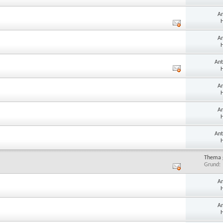
A
H
A
H
An
H
A
H
A
H
An
H
Thema 
Grund
A
H
A
H