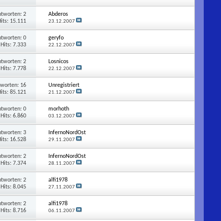
ntworten:
2
Abderos
its: 15.111
23.12.2007
ntworten:
0
geryfo
Hits: 7.333
22.12.2007
ntworten:
2
Losnicos
Hits: 7.778
22.12.2007
tworten:
16
Unregistriert
its: 85.121
21.12.2007
ntworten:
0
morhoth
Hits: 6.860
03.12.2007
ntworten:
3
InfernoNordOst
its: 16.528
29.11.2007
ntworten:
2
InfernoNordOst
Hits: 7.374
28.11.2007
ntworten:
2
alfi1978
Hits: 8.045
27.11.2007
ntworten:
2
alfi1978
Hits: 8.716
06.11.2007