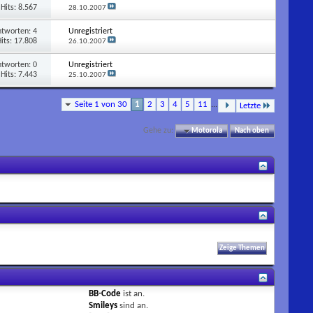
Hits: 8.567
28.10.2007
ntworten:
4
Unregistriert
its: 17.808
26.10.2007
ntworten:
0
Unregistriert
Hits: 7.443
25.10.2007
Seite 1 von 30
1
2
3
4
5
11
...
Letzte
Gehe zu:
Motorola
Nach oben
BB-Code
ist
an
.
Smileys
sind
an
.