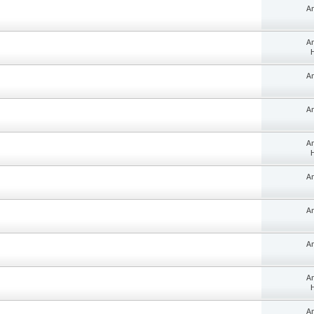
A
A
H
A
A
A
H
A
A
A
A
H
A