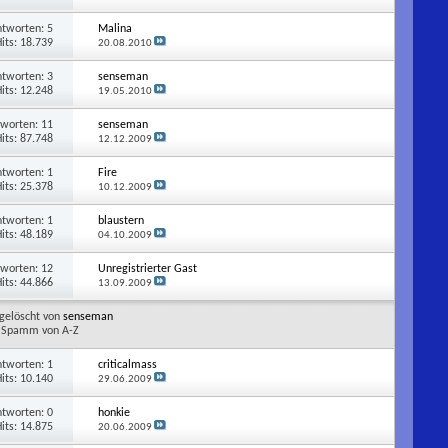
ntworten:
5
Malina
its: 18.739
20.08.2010
ntworten:
3
senseman
its: 12.248
19.05.2010
tworten:
11
senseman
its: 87.748
12.12.2009
ntworten:
1
Fire
its: 25.378
10.12.2009
ntworten:
1
blaustern
its: 48.189
04.10.2009
tworten:
12
Unregistrierter Gast
its: 44.866
13.09.2009
gelöscht von
senseman
Spamm von A-Z
ntworten:
1
criticalmass
its: 10.140
29.06.2009
ntworten:
0
honkie
its: 14.875
20.06.2009