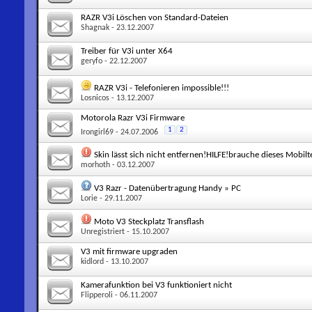
RAZR V3i Löschen von Standard-Dateien
Shagnak
- 23.12.2007
Treiber für V3i unter X64
geryfo
- 22.12.2007
RAZR V3i - Telefonieren impossible!!!
Losnicos
- 13.12.2007
Motorola Razr V3i Firmware
1
2
Irongirl69
- 24.07.2006
Skin lässt sich nicht entfernen!HILFE!brauche dieses Mobil
morhoth
- 03.12.2007
V3 Razr - Datenübertragung Handy » PC
Lorie
- 29.11.2007
Moto V3 Steckplatz Transflash
Unregistriert
- 15.10.2007
V3 mit firmware upgraden
kidlord
- 13.10.2007
Kamerafunktion bei V3 funktioniert nicht
Flipperoli
- 06.11.2007