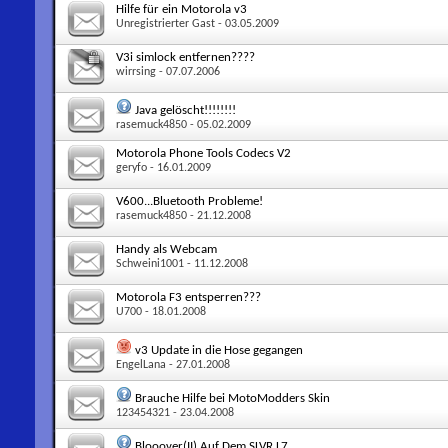
Hilfe für ein Motorola v3
Unregistrierter Gast
- 03.05.2009
V3i simlock entfernen????
wirrsing
- 07.07.2006
Java gelöscht!!!!!!!!
rasemuck4850
- 05.02.2009
Motorola Phone Tools Codecs V2
geryfo
- 16.01.2009
V600...Bluetooth Probleme!
rasemuck4850
- 21.12.2008
Handy als Webcam
Schweini1001
- 11.12.2008
Motorola F3 entsperren???
U700
- 18.01.2008
v3 Update in die Hose gegangen
EngelLana
- 27.01.2008
Brauche Hilfe bei MotoModders Skin
123454321
- 23.04.2008
Blooover(II) Auf Dem SLVR L7