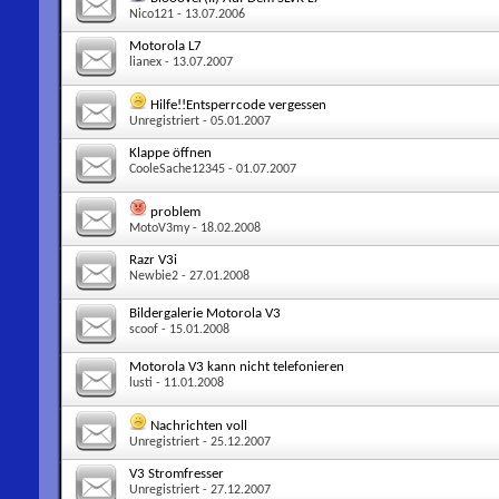
Nico121
- 13.07.2006
Motorola L7
lianex
- 13.07.2007
Hilfe!!Entsperrcode vergessen
Unregistriert
- 05.01.2007
Klappe öffnen
CooleSache12345
- 01.07.2007
problem
MotoV3my
- 18.02.2008
Razr V3i
Newbie2
- 27.01.2008
Bildergalerie Motorola V3
scoof
- 15.01.2008
Motorola V3 kann nicht telefonieren
lusti
- 11.01.2008
Nachrichten voll
Unregistriert
- 25.12.2007
V3 Stromfresser
Unregistriert
- 27.12.2007