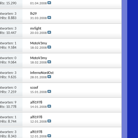
its: 15.290
01.04.2008
ntworten:
3
lh29
Hits: 8.883
31.03.2008
ntworten:
3
mrlight
its: 10.447
20.03.2008
ntworten:
1
MotoV3my
Hits: 9.584
18.02.2008
ntworten:
0
MotoV3my
Hits: 9.064
18.02.2008
ntworten:
3
InfernoNordOst
Hits: 9.635
28.01.2008
ntworten:
0
scoof
Hits: 7.259
15.01.2008
ntworten:
9
alfi1978
its: 10.778
14.01.2008
ntworten:
1
alfi1978
Hits: 8.744
12.01.2008
ntworten:
3
alfi1978
Hits: 8.343
12.01.2008