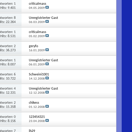
ntworten:
1
criticalmass
Hits: 9.401
04.05.2009
ntworten:
8
Unregistrierter Gast
its: 22.364
06.03.2009
ntworten:
1
criticalmass
Hits: 8.531
05.02.2009
ntworten:
2
geryfo
its: 36.273
16.01.2009
ntworten:
1
Unregistrierter Gast
Hits: 8.007
06.01.2009
ntworten:
6
Schweini1001
its: 10.722
14.12.2008
ntworten:
4
Unregistrierter Gast
its: 12.331
12.12.2008
ntworten:
2
chikess
its: 15.358
01.12.2008
ntworten:
0
123454321
Hits: 8.156
23.04.2008
ntworten:
7
lh29