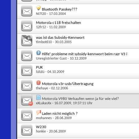
Bluetooth Passkey???
NI7I20
- 17.03.2004
Motorola c118 freischalten
12fr12
- 11.02.2009
was ist das Subsidy-Kennwort
timbot610
- 30.03.2005
Hilfe! probleme mit sybsidy-kennwort beim razr V3 i
Unregistrierter Gast
- 10.12.2009
PUK
lülülü
- 04.10.2009
Motorola v3r-usb/Übertragung
thehaye
- 02.12.2006
Motorola V980 Verkaufen wenn ja für wie viel?
xXLukasXx
- 16.07.2009, 19:37:11 Uhr
Laden nicht möglich ?
mohannes
- 28.06.2009
W230
honkie
- 20.06.2009