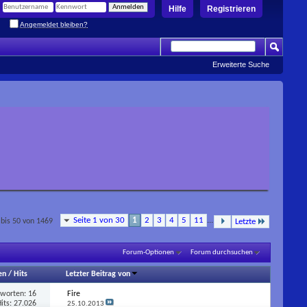
Hilfe
Registrieren
Angemeldet bleiben?
Erweiterte Suche
Seite 1 von 30
1
2
3
4
5
11
...
bis 50 von 1469
Letzte
Forum-Optionen
Forum durchsuchen
en
/
Hits
Letzter Beitrag von
tworten:
16
Fire
its: 27.026
25.10.2013