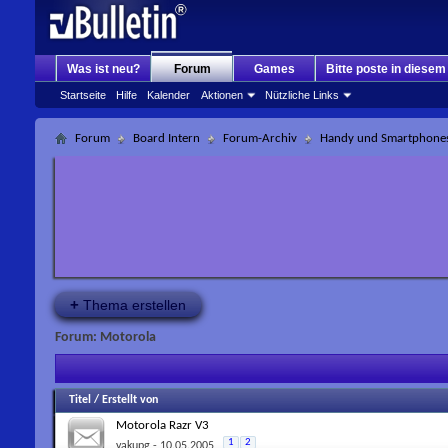
Was ist neu?
Forum
Games
Bitte poste in diese
Startseite
Hilfe
Kalender
Aktionen
Nützliche Links
Forum
Board Intern
Forum-Archiv
Handy und Smartphone
+
Thema erstellen
Forum:
Motorola
Titel
/
Erstellt von
Motorola Razr V3
1
2
yakupg
- 10.05.2005