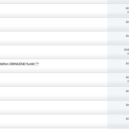
A
H
A
A
An
H
A
telefon DRINGEND funkt.!!!
A
H
A
A
A