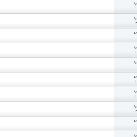
A
A
H
A
A
H
A
A
H
A
H
A
H
A
A