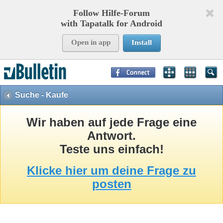
Follow Hilfe-Forum
with Tapatalk for Android
Open in app
Install
Page Time:
0,09090
seconds Memory:
8,762
KB Queries:
15
Templates:
26
Suche - Kaufe
Wir haben auf jede Frage eine
Antwort.
Teste uns einfach!
Klicke hier um deine Frage zu
posten