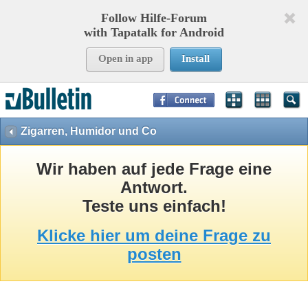
Follow Hilfe-Forum
with Tapatalk for Android
Open in app
Install
Page Time:
0,08105
seconds Memory:
8,750
KB Queries:
15
Templates:
26
Zigarren, Humidor und Co
Wir haben auf jede Frage eine
Antwort.
Teste uns einfach!
Klicke hier um deine Frage zu
posten