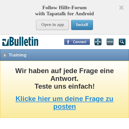
Follow Hilfe-Forum
with Tapatalk for Android
Open in app
Install
Page Time:
0,07745
seconds Memory:
8,751
KB Queries:
15
Templates:
26
Training
Wir haben auf jede Frage eine
Antwort.
Teste uns einfach!
Klicke hier um deine Frage zu
posten