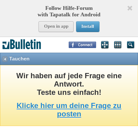
Follow Hilfe-Forum
with Tapatalk for Android
Open in app
Install
Page Time:
0,08855
seconds Memory:
8,752
KB Queries:
14
Templates:
26
Tauchen
Wir haben auf jede Frage eine
Antwort.
Teste uns einfach!
Klicke hier um deine Frage zu
posten