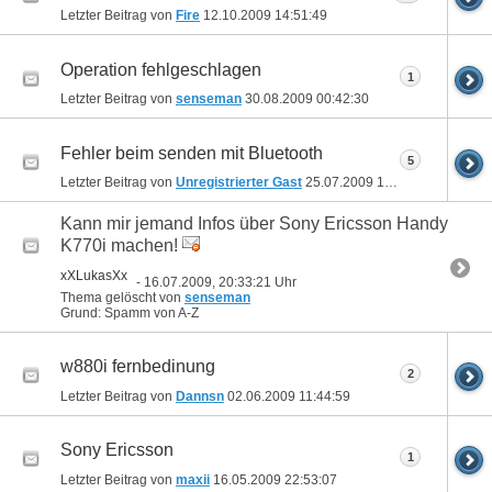
Letzter Beitrag von
Fire
12.10.2009
14:51:49
Operation fehlgeschlagen
1
Letzter Beitrag von
senseman
30.08.2009
00:42:30
Fehler beim senden mit Bluetooth
5
Letzter Beitrag von
Unregistrierter Gast
25.07.2009
14:28:25
Kann mir jemand Infos über Sony Ericsson Handy
K770i machen!
xXLukasXx
- 16.07.2009, 20:33:21 Uhr
Thema gelöscht von
senseman
Grund: Spamm von A-Z
w880i fernbedinung
2
Letzter Beitrag von
Dannsn
02.06.2009
11:44:59
Sony Ericsson
1
Letzter Beitrag von
maxii
16.05.2009
22:53:07