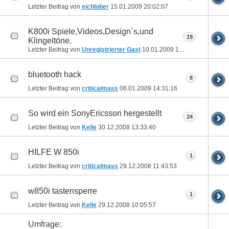
Letzter Beitrag von
eichlober
15.01.2009
20:02:07
K800i Spiele,Videos,Design`s,und
19
Klingeltöne.
Letzter Beitrag von
Unregistrierter Gast
10.01.2009
17:02:50
bluetooth hack
8
Letzter Beitrag von
criticalmass
06.01.2009
14:31:16
So wird ein SonyEricsson hergestellt
24
Letzter Beitrag von
Kelle
30.12.2008
13:33:40
HILFE W 850i
1
Letzter Beitrag von
criticalmass
29.12.2008
11:43:53
w850i tastensperre
1
Letzter Beitrag von
Kelle
29.12.2008
10:05:57
Umfrage: