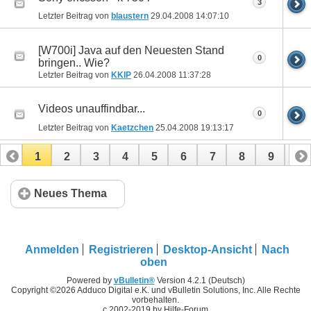
3
Letzter Beitrag von
blaustern
29.04.2008
14:07:10
[W700i] Java auf den Neuesten Stand
0
bringen.. Wie?
Letzter Beitrag von
KKIP
26.04.2008
11:37:28
Videos unauffindbar...
0
Letzter Beitrag von
Kaetzchen
25.04.2008
19:13:17
1
2
3
4
5
6
7
8
9
10
11
12
13
14
15
16
17
Neues Thema
Anmelden
Registrieren
Desktop-Ansicht
Nach
oben
Powered by
vBulletin®
Version 4.2.1 (Deutsch)
Copyright ©2026 Adduco Digital e.K. und vBulletin Solutions, Inc. Alle Rechte
vorbehalten.
c 2002-2019 by Hilfe-Forum