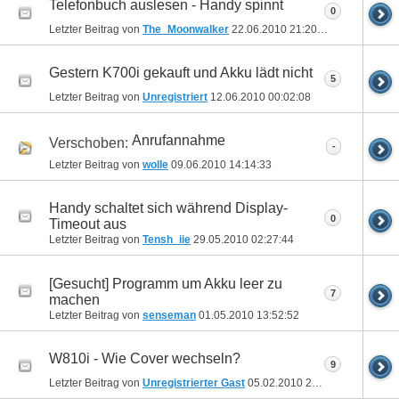
Telefonbuch auslesen - Handy spinnt
0
Letzter Beitrag von
The_Moonwalker
22.06.2010
21:20:37
Gestern K700i gekauft und Akku lädt nicht
5
Letzter Beitrag von
Unregistriert
12.06.2010
00:02:08
Anrufannahme
Verschoben:
-
Letzter Beitrag von
wolle
09.06.2010
14:14:33
Handy schaltet sich während Display-
0
Timeout aus
Letzter Beitrag von
Tensh_iie
29.05.2010
02:27:44
[Gesucht] Programm um Akku leer zu
7
machen
Letzter Beitrag von
senseman
01.05.2010
13:52:52
W810i - Wie Cover wechseln?
9
Letzter Beitrag von
Unregistrierter Gast
05.02.2010
22:02:41