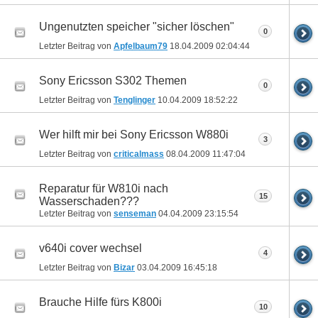
Ungenutzten speicher "sicher löschen"
0
Letzter Beitrag von
Apfelbaum79
18.04.2009
02:04:44
Sony Ericsson S302 Themen
0
Letzter Beitrag von
Tenglinger
10.04.2009
18:52:22
Wer hilft mir bei Sony Ericsson W880i
3
Letzter Beitrag von
criticalmass
08.04.2009
11:47:04
Reparatur für W810i nach
15
Wasserschaden???
Letzter Beitrag von
senseman
04.04.2009
23:15:54
v640i cover wechsel
4
Letzter Beitrag von
Bizar
03.04.2009
16:45:18
Brauche Hilfe fürs K800i
10