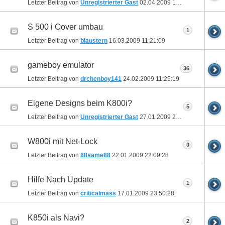
Letzter Beitrag von
Unregistrierter Gast
02.04.2009
16:32:59
S 500 i Cover umbau
1
Letzter Beitrag von
blaustern
16.03.2009
11:21:09
gameboy emulator
36
Letzter Beitrag von
drchenboy141
24.02.2009
11:25:19
Eigene Designs beim K800i?
5
Letzter Beitrag von
Unregistrierter Gast
27.01.2009
20:16:35
W800i mit Net-Lock
0
Letzter Beitrag von
88same88
22.01.2009
22:09:28
Hilfe Nach Update
1
Letzter Beitrag von
criticalmass
17.01.2009
23:50:28
K850i als Navi?
2