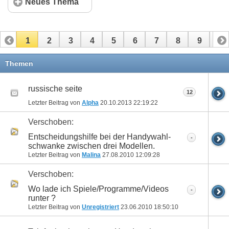
Neues Thema
1
2
3
4
5
6
7
8
9
10
11
12
13
14
15
16
17
Themen
russische seite
12
Letzter Beitrag von
Alpha
20.10.2013
22:19:22
Verschoben:
Entscheidungshilfe bei der Handywahl-
-
schwanke zwischen drei Modellen.
Letzter Beitrag von
Malina
27.08.2010
12:09:28
Verschoben:
Wo lade ich Spiele/Programme/Videos
-
runter ?
Letzter Beitrag von
Unregistriert
23.06.2010
18:50:10