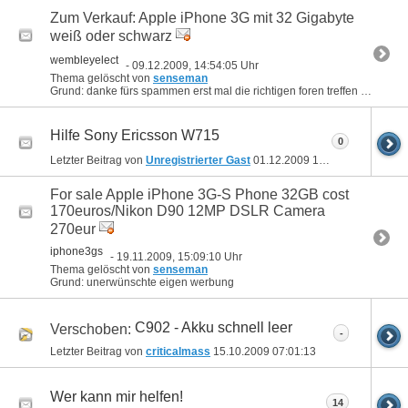
Zum Verkauf: Apple iPhone 3G mit 32 Gigabyte
weiß oder schwarz
wembleyelect
- 09.12.2009, 14:54:05 Uhr
Thema gelöscht von
senseman
Grund: danke fürs spammen erst mal die richtigen foren treffen dann sehen wir weiter.
Hilfe Sony Ericsson W715
0
Letzter Beitrag von
Unregistrierter Gast
01.12.2009
14:28:43
For sale Apple iPhone 3G-S Phone 32GB cost
170euros/Nikon D90 12MP DSLR Camera
270eur
iphone3gs
- 19.11.2009, 15:09:10 Uhr
Thema gelöscht von
senseman
Grund: unerwünschte eigen werbung
C902 - Akku schnell leer
Verschoben:
-
Letzter Beitrag von
criticalmass
15.10.2009
07:01:13
Wer kann mir helfen!
14