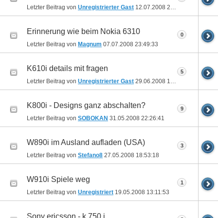
Letzter Beitrag von
Unregistrierter Gast
12.07.2008
20:30:26
Erinnerung wie beim Nokia 6310
0
Letzter Beitrag von
Magnum
07.07.2008
23:49:33
K610i details mit fragen
5
Letzter Beitrag von
Unregistrierter Gast
29.06.2008
12:24:55
K800i - Designs ganz abschalten?
9
Letzter Beitrag von
SOBOKAN
31.05.2008
22:26:41
W890i im Ausland aufladen (USA)
3
Letzter Beitrag von
Stefano8
27.05.2008
18:53:18
W910i Spiele weg
1
Letzter Beitrag von
Unregistriert
19.05.2008
13:11:53
Sony ericsson - k 750 i