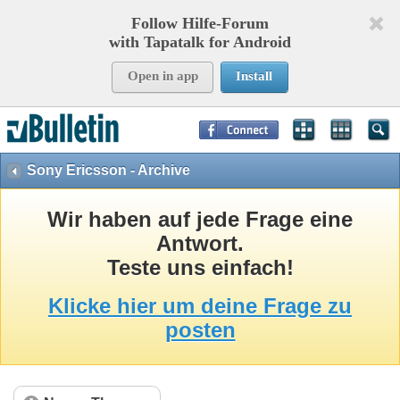
Follow Hilfe-Forum
with Tapatalk for Android
Open in app
Install
Page Time:
0,17236
seconds Memory:
8,944
KB Queries:
15
Templates:
35
Sony Ericsson - Archive
Wir haben auf jede Frage eine
Antwort.
Teste uns einfach!
Klicke hier um deine Frage zu
posten