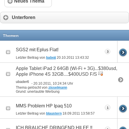
Neues Thema
Unterforen
Themen
SGS2 mit Eplus Flat!
3
Letzter Beitrag von
babojj
20.10.2011
13:43:32
Apple Tablet iPad 2 64GB (Wi-Fi + 3G)...$380usd,
Apple iPhone 4S 32GB....$400USD F/S
ubader6
- 20.10.2011, 10:24:34 Uhr
Thema gelöscht von
zisselmann
Grund: unerlaubte Werbung
MMS Problem HP Ipaq 510
1
Letzter Beitrag von
blaustern
18.09.2011
13:58:57
ICH BRAUCHE DRINGEND HILFE ‼