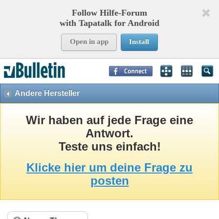
Follow Hilfe-Forum
with Tapatalk for Android
Open in app
Install
Page Time:
0,14475
seconds Memory:
8,804
KB Queries:
15
Templates:
33
Andere Hersteller
Wir haben auf jede Frage eine
Antwort.
Teste uns einfach!
Klicke hier um deine Frage zu
posten