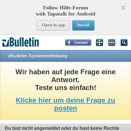
Follow Hilfe-Forum
with Tapatalk for Android
Open in app
Install
Page Time:
0,09770
seconds Memory:
10,902
KB Queries:
8
Templates:
24
vBulletin-Systemmitteilung
Wir haben auf jede Frage eine
Antwort.
Teste uns einfach!
Klicke hier um deine Frage zu
posten
Du bist nicht angemeldet oder du hast keine Rechte