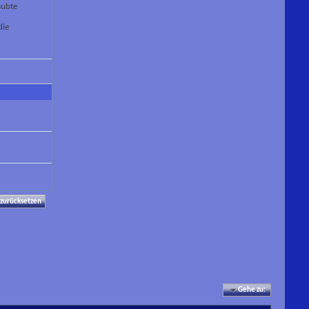
aubte
die
Gehe zu: