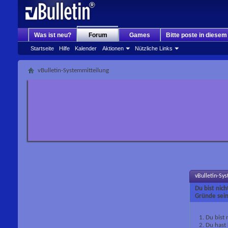
Was ist neu?
Forum
Games
Bitte poste in diese
Startseite
Hilfe
Kalender
Aktionen
Nützliche Links
vBulletin-Systemmitteilung
vBulletin-Sy
Du bist nic
Gründe sein
Du bist 
Du hast 