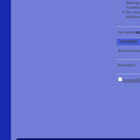
Beiträge
Funktion
Du versu
Aktivier
Du musst
reg
Anmelden
Benutzernam
Kennwort:
Angemelde