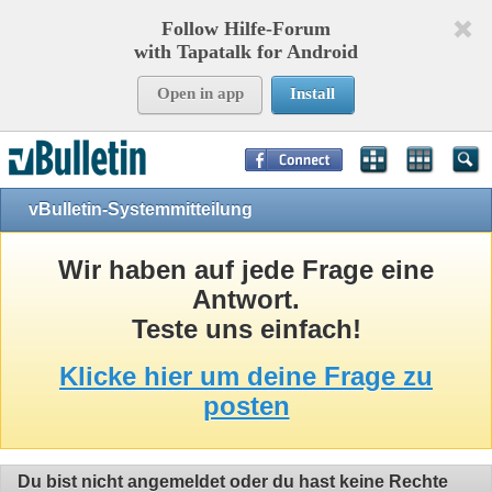
Follow Hilfe-Forum
with Tapatalk for Android
Open in app
Install
Page Time:
0,09087
seconds Memory:
10,904
KB Queries:
8
Templates:
24
vBulletin-Systemmitteilung
Wir haben auf jede Frage eine
Antwort.
Teste uns einfach!
Klicke hier um deine Frage zu
posten
Du bist nicht angemeldet oder du hast keine Rechte