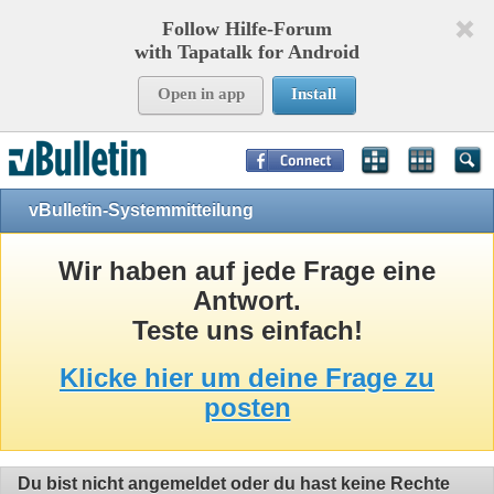
Follow Hilfe-Forum
with Tapatalk for Android
Open in app
Install
Page Time:
0,59031
seconds Memory:
10,904
KB Queries:
8
Templates:
24
vBulletin-Systemmitteilung
Wir haben auf jede Frage eine
Antwort.
Teste uns einfach!
Klicke hier um deine Frage zu
posten
Du bist nicht angemeldet oder du hast keine Rechte