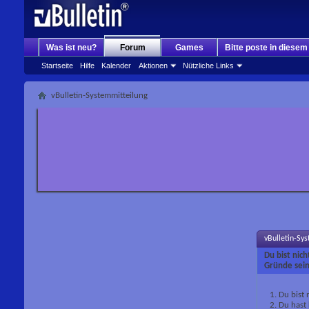
Was ist neu?
Forum
Games
Bitte poste in diese
Startseite
Hilfe
Kalender
Aktionen
Nützliche Links
vBulletin-Systemmitteilung
vBulletin-Sy
Du bist nic
Gründe sein
Du bist 
Du hast 