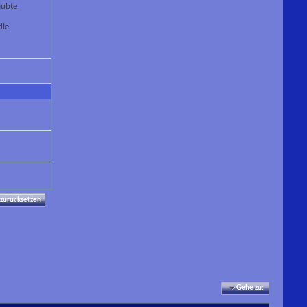
aubte
die
Gehe zu: