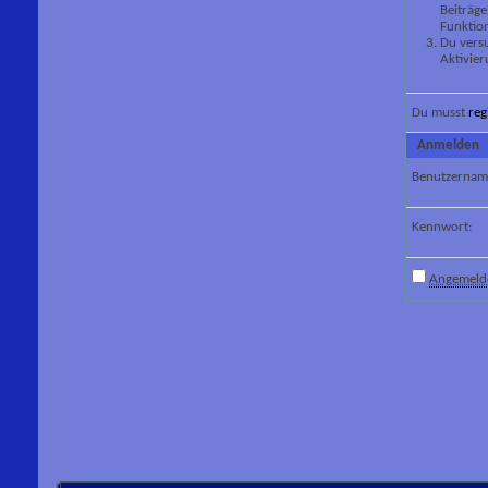
Beiträge
Funktion
Du versu
Aktivier
Du musst
reg
Anmelden
Benutzernam
Kennwort:
Angemelde