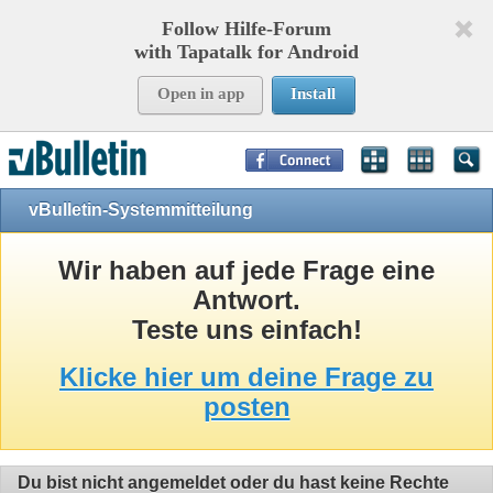
Follow Hilfe-Forum
with Tapatalk for Android
Open in app
Install
Page Time:
0,08313
seconds Memory:
10,905
KB Queries:
8
Templates:
24
vBulletin-Systemmitteilung
Wir haben auf jede Frage eine
Antwort.
Teste uns einfach!
Klicke hier um deine Frage zu
posten
Du bist nicht angemeldet oder du hast keine Rechte